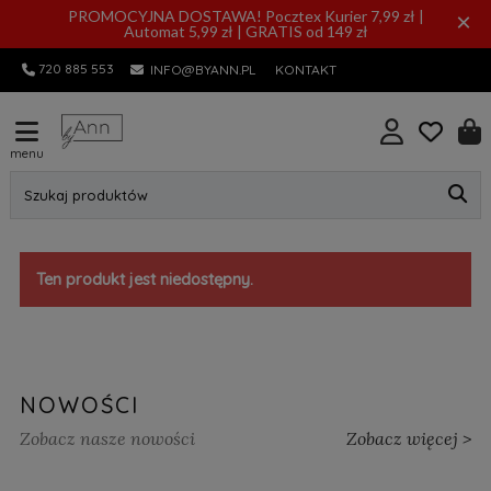
PROMOCYJNA DOSTAWA! Pocztex Kurier 7,99 zł |
×
Automat 5,99 zł | GRATIS od 149 zł
720 885 553
INFO@BYANN.PL
KONTAKT
menu
Szukaj produktów
Ten produkt jest niedostępny.
NOWOŚCI
Zobacz nasze nowości
Zobacz więcej >