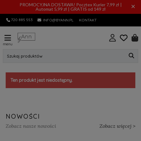
PROMOCYJNA DOSTAWA! Pocztex Kurier 7,99 zł |
×
Automat 5,99 zł | GRATIS od 149 zł
720 885 553
INFO@BYANN.PL
KONTAKT
menu
Szukaj produktów
Ten produkt jest niedostępny.
NOWOŚCI
Zobacz nasze nowości
Zobacz więcej >