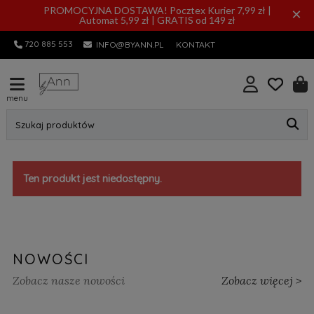
PROMOCYJNA DOSTAWA! Pocztex Kurier 7,99 zł |
×
Automat 5,99 zł | GRATIS od 149 zł
720 885 553
INFO@BYANN.PL
KONTAKT
menu
Szukaj produktów
Ten produkt jest niedostępny.
NOWOŚCI
Zobacz nasze nowości
Zobacz więcej >