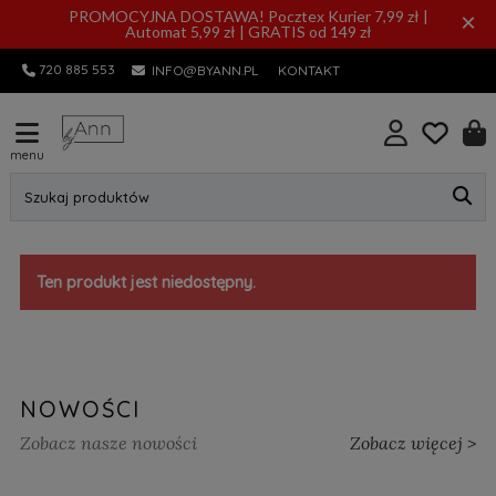
PROMOCYJNA DOSTAWA! Pocztex Kurier 7,99 zł |
×
Automat 5,99 zł | GRATIS od 149 zł
720 885 553
INFO@BYANN.PL
KONTAKT
menu
Szukaj produktów
Ten produkt jest niedostępny.
NOWOŚCI
Zobacz nasze nowości
Zobacz więcej >