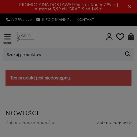
PROMOCYJNA DOSTAWA! Pocztex Kurier 7,99 zł |
×
Automat 5,99 zł | GRATIS od 149 zł
720 885 553
INFO@BYANN.PL
KONTAKT
menu
Szukaj produktów
Ten produkt jest niedostępny.
NOWOŚCI
Zobacz nasze nowości
Zobacz więcej >