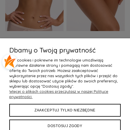
Biustonosz semi soft Gaia
Figi Gaia GFB 1397 Alicia
F
BS 1395 Alicia Perłowy
Brazyliany Perłowe S-2XL
Dbamy o Twoją prywatność
155,99 zł
77,99 zł
7
Pliki cookies i pokrewne im technologie umożliwiają
Do Koszyka »
Do Koszyka »
poprawne działanie strony i pomagają nam dostosować
ofertę do Twoich potrzeb. Możesz zaakceptować
wykorzystanie przez nas wszystkich tych plików i przejść do
sklepu lub dostosować użycie plików do swoich preferencji,
wybierając opcję "Dostosuj zgody".
Więcej o plikach cookies przeczytasz w naszej Polityce
POMOC
prywatności.
MOJE KONTO
ZAAKCEPTUJ TYLKO NIEZBĘDNE
PŁATNOŚCI I DOSTAWA
DOSTOSUJ ZGODY