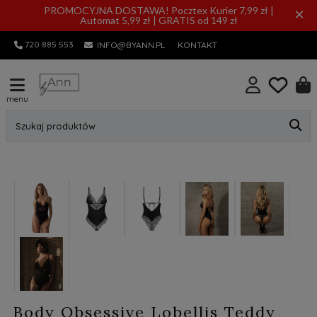
PROMOCYJNA DOSTAWA! Pocztex Kurier 7,99 zł |
×
Automat 5,99 zł | GRATIS od 149 zł
720 885 553
INFO@BYANN.PL
KONTAKT
menu
Szukaj produktów
Body Obsessive Lobellis Teddy