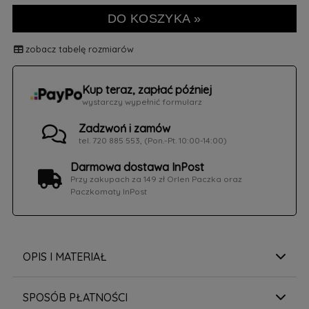
DO KOSZYKA »
zobacz tabelę rozmiarów
Kup teraz, zapłać później
wystarczy wypełnić formularz
Zadzwoń i zamów
tel. 720 885 553, (Pon.-Pt. 10:00-14:00)
Darmowa dostawa InPost
Przy zakupach za 149 zł Orlen Paczka oraz
Paczkomaty InPost
OPIS I MATERIAŁ
SPOSÓB PŁATNOŚCI