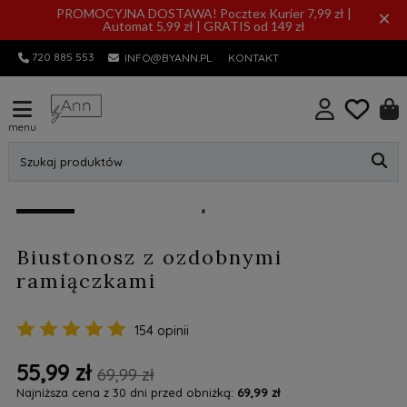
PROMOCYJNA DOSTAWA! Pocztex Kurier 7,99 zł |
×
Automat 5,99 zł | GRATIS od 149 zł
720 885 553
INFO@BYANN.PL
KONTAKT
menu
Szukaj produktów
promocja
Biustonosz z ozdobnymi
ramiączkami
154 opinii
55,99 zł
69,99 zł
Najniższa cena z 30 dni przed obniżką:
69,99 zł