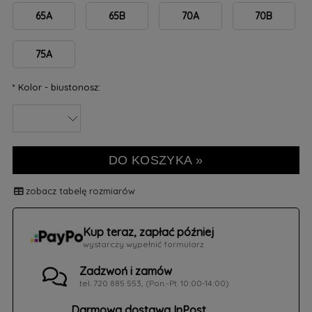
65A
65B
70A
70B
75A
*
Kolor - biustonosz:
DO KOSZYKA »
zobacz tabelę rozmiarów
Kup teraz, zapłać później
wystarczy wypełnić formularz
Zadzwoń i zamów
tel. 720 885 553, (Pon.-Pt. 10:00-14:00)
Darmowa dostawa InPost