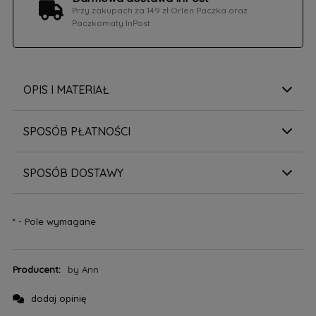
Przy zakupach za 149 zł Orlen Paczka oraz
Paczkomaty InPost
OPIS I MATERIAŁ
SPOSÓB PŁATNOŚCI
SPOSÓB DOSTAWY
*
- Pole wymagane
Producent:
by Ann
dodaj opinię