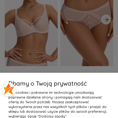
›
Biustonosz semi soft Gaia
Figi Gaia GFB 1397 Alicia
F
BS 1395 Alicia Perłowy
Brazyliany Perłowe S-2XL
Dbamy o Twoją prywatność
155,99 zł
77,99 zł
7
Pliki cookies i pokrewne im technologie umożliwiają
Do Koszyka »
Do Koszyka »
poprawne działanie strony i pomagają nam dostosować
ofertę do Twoich potrzeb. Możesz zaakceptować
wykorzystanie przez nas wszystkich tych plików i przejść do
sklepu lub dostosować użycie plików do swoich preferencji,
wybierając opcję "Dostosuj zgody".