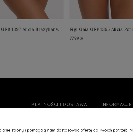
 GFB 1397 Alicia Brazyliany
Figi Gaia GFP 1395 Alicia Per
 S-2XL
4XL
77,99 zł
zyka »
Do Koszyka »
PŁATNOŚCI I DOSTAWA
INFORMACJE
Formy płatności
O nas
Czas realizacji zamówienia
Jak kupować?
ziałanie strony i pomagają nam dostosować ofertę do Twoich potrzeb. 
Koszty wysyłki
Blog