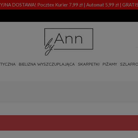
A DOSTAWA! Pocztex Kurier 7,99 zł | Automat 5,99 zł | GRATIS
OTYCZNA
BIELIZNA WYSZCZUPLAJĄCA
SKARPETKI
PIŻAMY
SZLAFRO