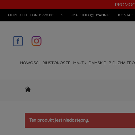
PROMOCYJN
NUMER TELEFONU:
720 885 553
E-MAIL:
INFO@BYANN.PL
KONTAKT
NOWOŚCI
BIUSTONOSZE
MAJTKI DAMSKIE
BIELIZNA ER
Ten produkt jest niedostępny.