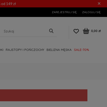
×
 od 149 zł
ZAREJESTRUJ SIĘ
ZALOGUJ SIĘ
0,00 zł
KI
RAJSTOPY I POŃCZOCHY
BIELIZNA MĘSKA
SALE-70%