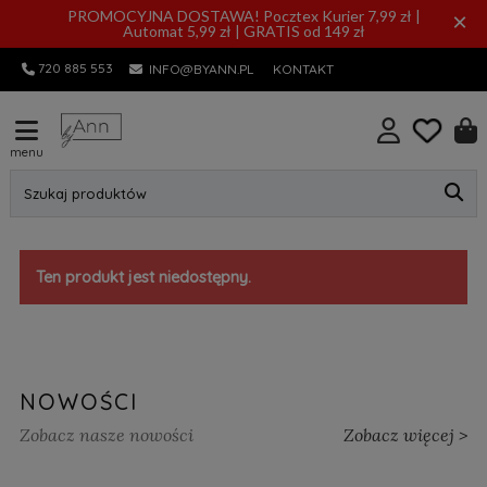
PROMOCYJNA DOSTAWA! Pocztex Kurier 7,99 zł |
×
Automat 5,99 zł | GRATIS od 149 zł
720 885 553
INFO@BYANN.PL
KONTAKT
menu
Szukaj produktów
Ten produkt jest niedostępny.
NOWOŚCI
Zobacz nasze nowości
Zobacz więcej >