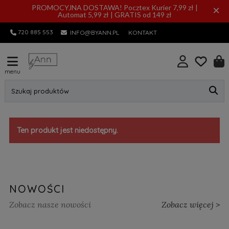
PROMOCYJNA DOSTAWA! Pocztex Kurier 7,99 zł |
×
Automat 5,99 zł | GRATIS od 149 zł
720 885 553
INFO@BYANN.PL
KONTAKT
menu
Szukaj produktów
Ten produkt jest niedostępny.
NOWOŚCI
Zobacz nasze nowości
Zobacz więcej >