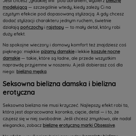
Jeśli chcesz „gładkiej linii” pod ubraniem, wybierz
bieliznę
modelującą
— szczególnie wtedy, kiedy zależy Ci na
czystym efekcie pod dopasowaną stylizacją. A gdy chcesz
dodać stylizacji charakteru jednym ruchem, świetnie
działają
pończochy
i
rajstopy
— to mały detal, który robi
duży efekt.
Na spokojne wieczory i domowy komfort też znajdziesz coś
pięknego: miękkie
piżamy damskie
i lekkie
koszule nocne
damskie
— takie, które są ładne, ale przede wszystkim
naprawdę przyjemne w noszeniu. A jeśli dobierasz coś dla
niego:
bielizna męska
.
Seksowna bielizna damska i bielizna
erotyczna
Seksowna bielizna nie musi krzyczeć. Najlepszy efekt robi ta,
która jest dopracowana: koronka, cięcie, detal — i to, że
czujesz się w niej swobodnie. Jeśli chcesz zmysłowo, ale nadal
elegancko, zobacz
bieliznę erotyczną marki Obsessive
.