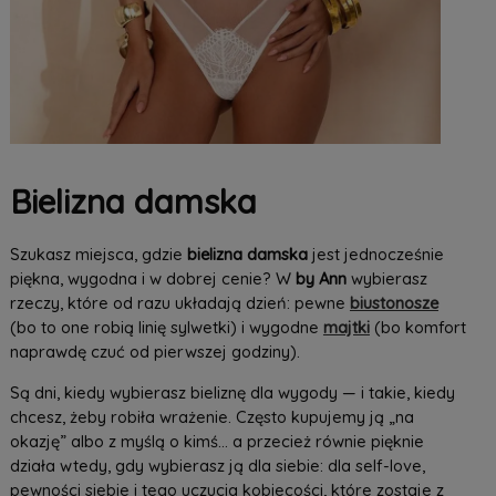
Bielizna damska
Szukasz miejsca, gdzie
bielizna damska
jest jednocześnie
piękna, wygodna i w dobrej cenie? W
by Ann
wybierasz
rzeczy, które od razu układają dzień: pewne
biustonosze
(bo to one robią linię sylwetki) i wygodne
majtki
(bo komfort
naprawdę czuć od pierwszej godziny).
Są dni, kiedy wybierasz bieliznę dla wygody — i takie, kiedy
chcesz, żeby robiła wrażenie. Często kupujemy ją „na
okazję” albo z myślą o kimś… a przecież równie pięknie
działa wtedy, gdy wybierasz ją dla siebie: dla self-love,
pewności siebie i tego uczucia kobiecości, które zostaje z