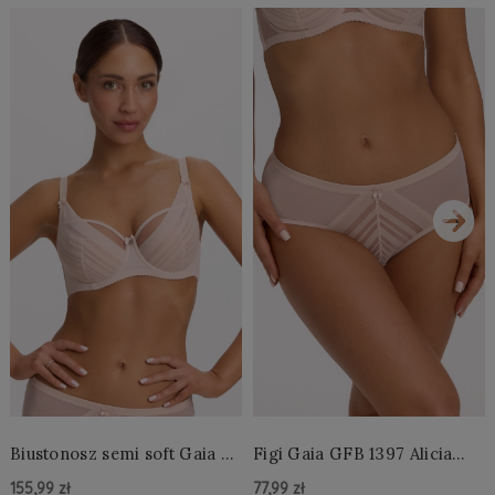
›
Biustonosz semi soft Gaia BS
Figi Gaia GFB 1397 Alicia
1395 Alicia Perłowy
Brazyliany Perłowe S-2XL
155,99 zł
77,99 zł