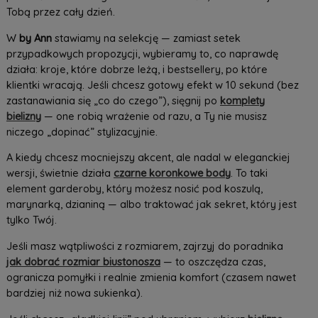
Tobą przez cały dzień.
W
by Ann
stawiamy na selekcję — zamiast setek
przypadkowych propozycji, wybieramy to, co naprawdę
działa: kroje, które dobrze leżą, i bestsellery, po które
klientki wracają. Jeśli chcesz gotowy efekt w 10 sekund (bez
zastanawiania się „co do czego”), sięgnij po
komplety
bielizny
— one robią wrażenie od razu, a Ty nie musisz
niczego „dopinać” stylizacyjnie.
A kiedy chcesz mocniejszy akcent, ale nadal w eleganckiej
wersji, świetnie działa
czarne koronkowe body
. To taki
element garderoby, który możesz nosić pod koszulą,
marynarką, dzianiną — albo traktować jak sekret, który jest
tylko Twój.
Jeśli masz wątpliwości z rozmiarem, zajrzyj do poradnika
jak dobrać rozmiar biustonosza
— to oszczędza czas,
ogranicza pomyłki i realnie zmienia komfort (czasem nawet
bardziej niż nowa sukienka).