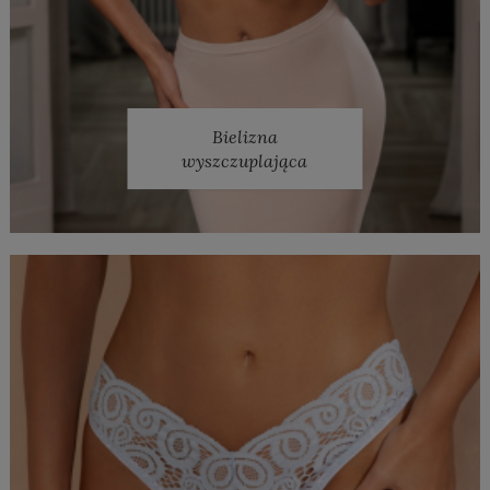
Bielizna
wyszczuplająca