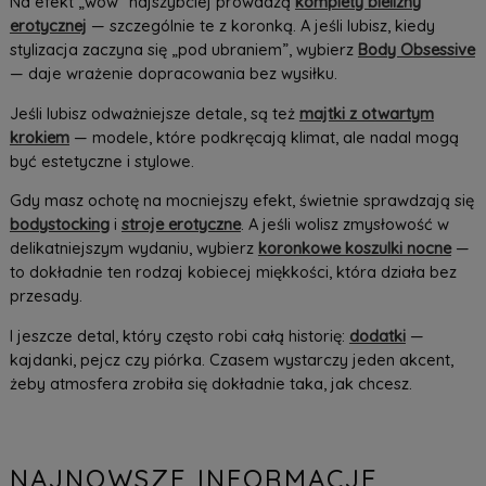
Na efekt „wow” najszybciej prowadzą
komplety bielizny
erotycznej
— szczególnie te z koronką. A jeśli lubisz, kiedy
stylizacja zaczyna się „pod ubraniem”, wybierz
Body Obsessive
— daje wrażenie dopracowania bez wysiłku.
Jeśli lubisz odważniejsze detale, są też
majtki z otwartym
krokiem
— modele, które podkręcają klimat, ale nadal mogą
być estetyczne i stylowe.
Gdy masz ochotę na mocniejszy efekt, świetnie sprawdzają się
bodystocking
i
stroje erotyczne
. A jeśli wolisz zmysłowość w
delikatniejszym wydaniu, wybierz
koronkowe koszulki nocne
—
to dokładnie ten rodzaj kobiecej miękkości, która działa bez
przesady.
I jeszcze detal, który często robi całą historię:
dodatki
—
kajdanki, pejcz czy piórka. Czasem wystarczy jeden akcent,
żeby atmosfera zrobiła się dokładnie taka, jak chcesz.
NAJNOWSZE INFORMACJE