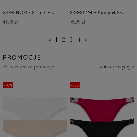
838-THO-1 - Stringi -
838-SET-1 - Komplet 2-
Czarne
częściowy - Czarny
46,99 zł
75,99 zł
Do Koszyka »
Do Koszyka »
1
2
3
4
»
«
PROMOCJE
Zobacz nasze promocje
Zobacz więcej >
-70%
-70%