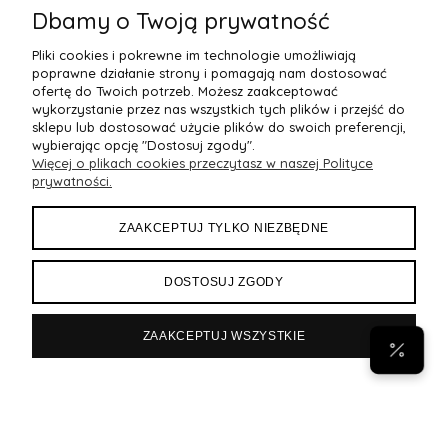
Dbamy o Twoją prywatność
Pliki cookies i pokrewne im technologie umożliwiają
poprawne działanie strony i pomagają nam dostosować
ofertę do Twoich potrzeb. Możesz zaakceptować
wykorzystanie przez nas wszystkich tych plików i przejść do
sklepu lub dostosować użycie plików do swoich preferencji,
wybierając opcję "Dostosuj zgody".
Więcej o plikach cookies przeczytasz w naszej Polityce
POMOC
prywatności.
MOJE KONTO
ZAAKCEPTUJ TYLKO NIEZBĘDNE
PŁATNOŚCI I DOSTAWA
DOSTOSUJ ZGODY
INFORMACJE
ZAAKCEPTUJ WSZYSTKIE
POPULARNE
Byann.pl
Sklep internetowy Shoper Premium