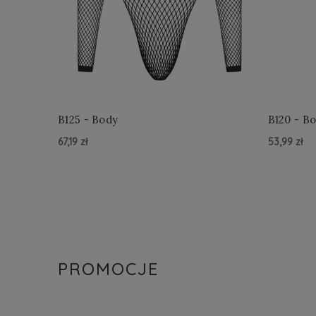
B125 - Body
B120 - B
67,19 zł
53,99 zł
Do Koszyka »
Do Kosz
PROMOCJE