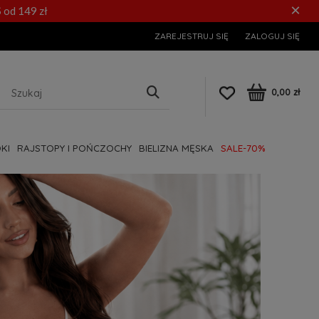
×
 od 149 zł
ZAREJESTRUJ SIĘ
ZALOGUJ SIĘ
0,00 zł
KI
RAJSTOPY I POŃCZOCHY
BIELIZNA MĘSKA
SALE-70%