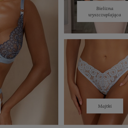
Bielizna
wyszczuplająca
Majtki