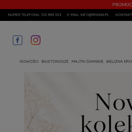
PROMOCYJN
NUMER TELEFONU:
720 885 553
E-MAIL:
INFO@BYANN.PL
KONTAKT
NOWOŚCI
BIUSTONOSZE
MAJTKI DAMSKIE
BIELIZNA ER