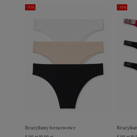
-70%
-70%
Brazyliany bezszwowe