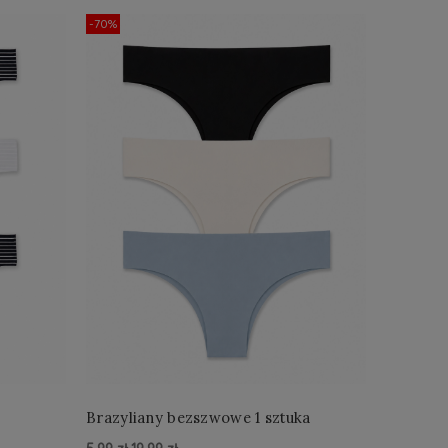
-70%
-43%
Brazyliany bezszwowe 1 sztuka
Biuston
ostatnia