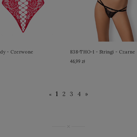
ody - Czerwone
838-THO-1 - Stringi - Czarne
46,99 zł
yka »
Do Koszyka »
1
2
3
4
»
«