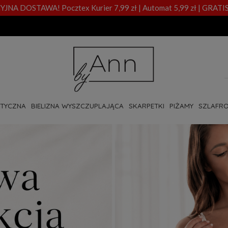
A DOSTAWA! Pocztex Kurier 7,99 zł | Automat 5,99 zł | GRATIS
OTYCZNA
BIELIZNA WYSZCZUPLAJĄCA
SKARPETKI
PIŻAMY
SZLAFRO