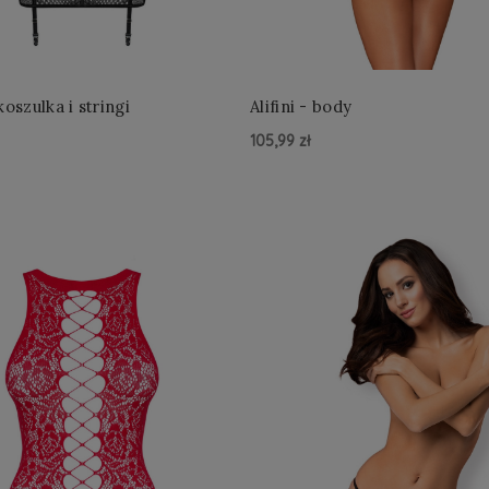
itta - koszulka i stringi
Alifini - body
105,99 zł
yka »
Do Koszyka »