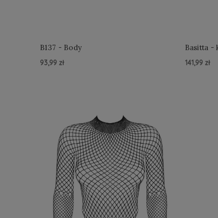
B137 - Body
Bas
93,99 zł
141,99 zł
Do Koszyka »
Do Kosz