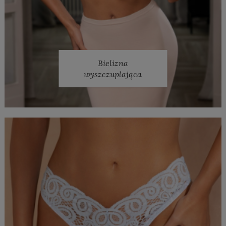
Bielizna
wyszczuplająca