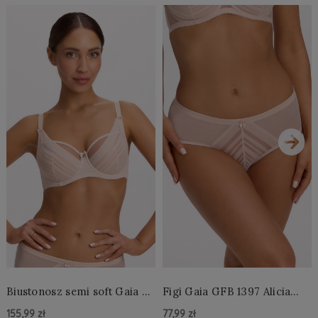
›
Biustonosz semi soft Gaia BS
Figi Gaia GFB 1397 Alicia
1395 Alicia Perłowy
Brazyliany Perłowe S-2XL
155,99 zł
77,99 zł