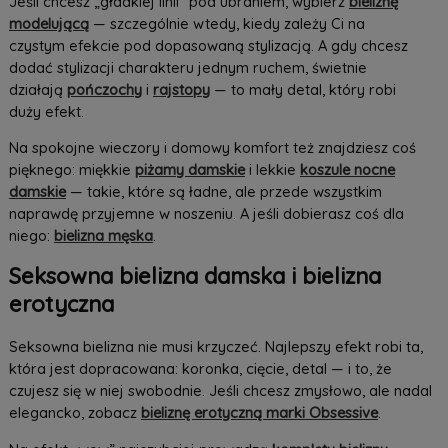
Jeśli chcesz „gładkiej linii” pod ubraniem, wybierz
bieliznę
modelującą
— szczególnie wtedy, kiedy zależy Ci na
czystym efekcie pod dopasowaną stylizacją. A gdy chcesz
dodać stylizacji charakteru jednym ruchem, świetnie
działają
pończochy
i
rajstopy
— to mały detal, który robi
duży efekt.
Na spokojne wieczory i domowy komfort też znajdziesz coś
pięknego: miękkie
piżamy damskie
i lekkie
koszule nocne
damskie
— takie, które są ładne, ale przede wszystkim
naprawdę przyjemne w noszeniu. A jeśli dobierasz coś dla
niego:
bielizna męska
.
Seksowna bielizna damska i bielizna
erotyczna
Seksowna bielizna nie musi krzyczeć. Najlepszy efekt robi ta,
która jest dopracowana: koronka, cięcie, detal — i to, że
czujesz się w niej swobodnie. Jeśli chcesz zmysłowo, ale nadal
elegancko, zobacz
bieliznę erotyczną marki Obsessive
.