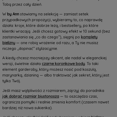
Tobą przez cały dzień.
W
by Ann
stawiamy na selekcję — zamiast setek
przypadkowych propozycji, wybieramy to, co naprawdę
działa: kroje, które dobrze leżą, i bestsellery, po które
klientki wracają. Jeśli chcesz gotowy efekt w 10 sekund (bez
zastanawiania się „co do czego”), sięgnij po
komplety
bielizny
— one robią wrażenie od razu, a Ty nie musisz
niczego „dopinać” stylizacyjnie.
A kiedy chcesz mocniejszy akcent, ale nadal w eleganckiej
wersji, świetnie działa
czarne koronkowe body
. To taki
element garderoby, który możesz nosić pod koszulą,
marynarką, dzianiną — albo traktować jak sekret, który jest
tylko Twój.
Jeśli masz wątpliwości z rozmiarem, zajrzyj do poradnika
jak dobrać rozmiar biustonosza
— to oszczędza czas,
ogranicza pomyłki i realnie zmienia komfort (czasem nawet
bardziej niż nowa sukienka).