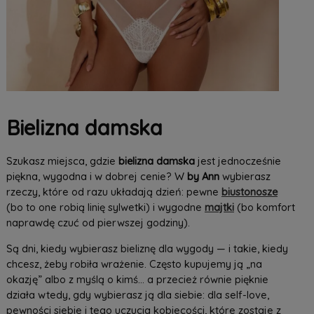
Bielizna damska
Szukasz miejsca, gdzie
bielizna damska
jest jednocześnie
piękna, wygodna i w dobrej cenie? W
by Ann
wybierasz
rzeczy, które od razu układają dzień: pewne
biustonosze
(bo to one robią linię sylwetki) i wygodne
majtki
(bo komfort
naprawdę czuć od pierwszej godziny).
Są dni, kiedy wybierasz bieliznę dla wygody — i takie, kiedy
chcesz, żeby robiła wrażenie. Często kupujemy ją „na
okazję” albo z myślą o kimś… a przecież równie pięknie
działa wtedy, gdy wybierasz ją dla siebie: dla self-love,
pewności siebie i tego uczucia kobiecości, które zostaje z