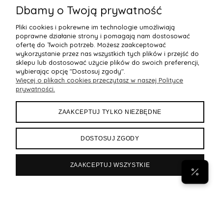
Dbamy o Twoją prywatność
Pliki cookies i pokrewne im technologie umożliwiają
poprawne działanie strony i pomagają nam dostosować
ofertę do Twoich potrzeb. Możesz zaakceptować
wykorzystanie przez nas wszystkich tych plików i przejść do
sklepu lub dostosować użycie plików do swoich preferencji,
wybierając opcję "Dostosuj zgody".
Więcej o plikach cookies przeczytasz w naszej Polityce
POMOC
prywatności.
MOJE KONTO
ZAAKCEPTUJ TYLKO NIEZBĘDNE
PŁATNOŚCI I DOSTAWA
DOSTOSUJ ZGODY
INFORMACJE
ZAAKCEPTUJ WSZYSTKIE
POPULARNE
Byann.pl
Sklep internetowy Shoper Premium