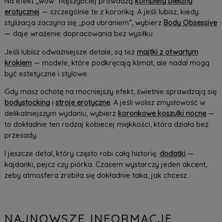
Na efekt „wow” najszybciej prowadzą
komplety bielizny
erotycznej
— szczególnie te z koronką. A jeśli lubisz, kiedy
stylizacja zaczyna się „pod ubraniem”, wybierz
Body Obsessive
— daje wrażenie dopracowania bez wysiłku.
Jeśli lubisz odważniejsze detale, są też
majtki z otwartym
krokiem
— modele, które podkręcają klimat, ale nadal mogą
być estetyczne i stylowe.
Gdy masz ochotę na mocniejszy efekt, świetnie sprawdzają się
bodystocking
i
stroje erotyczne
. A jeśli wolisz zmysłowość w
delikatniejszym wydaniu, wybierz
koronkowe koszulki nocne
—
to dokładnie ten rodzaj kobiecej miękkości, która działa bez
przesady.
I jeszcze detal, który często robi całą historię:
dodatki
—
kajdanki, pejcz czy piórka. Czasem wystarczy jeden akcent,
żeby atmosfera zrobiła się dokładnie taka, jak chcesz.
NAJNOWSZE INFORMACJE