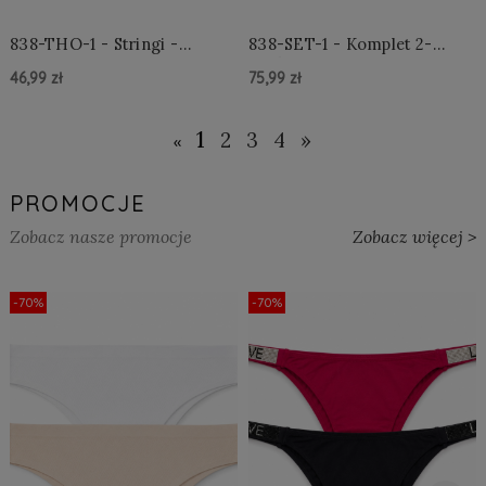
838-THO-1 - Stringi -
838-SET-1 - Komplet 2-
Czarne
częściowy - Czarny
46,99 zł
75,99 zł
Do Koszyka »
Do Koszyka »
1
2
3
4
»
«
PROMOCJE
Zobacz nasze promocje
Zobacz więcej >
-70%
-70%