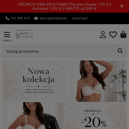
PROMOCYJNA DOSTAWA! Pocztex Kurier 7,99 zł |
×
Automat 5,99 zł | GRATIS od 149 zł
720 885 553
INFO@BYANN.PL
KONTAKT
menu
Szukaj produktów