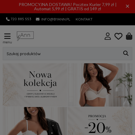
PROMOCYJNA DOSTAWA! Pocztex Kurier 7,99 zł |
×
Automat 5,99 zł | GRATIS od 149 zł
720 885 553
INFO@BYANN.PL
KONTAKT
menu
Szukaj produktów