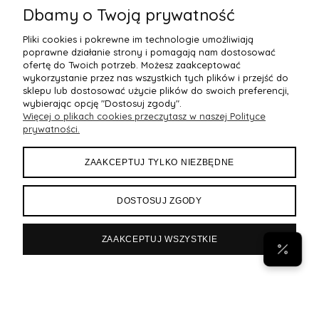
Dbamy o Twoją prywatność
Pliki cookies i pokrewne im technologie umożliwiają
poprawne działanie strony i pomagają nam dostosować
ofertę do Twoich potrzeb. Możesz zaakceptować
wykorzystanie przez nas wszystkich tych plików i przejść do
sklepu lub dostosować użycie plików do swoich preferencji,
wybierając opcję "Dostosuj zgody".
Więcej o plikach cookies przeczytasz w naszej Polityce
POMOC
prywatności.
MOJE KONTO
ZAAKCEPTUJ TYLKO NIEZBĘDNE
PŁATNOŚCI I DOSTAWA
DOSTOSUJ ZGODY
INFORMACJE
ZAAKCEPTUJ WSZYSTKIE
POPULARNE
Byann.pl
Sklep internetowy Shoper Premium