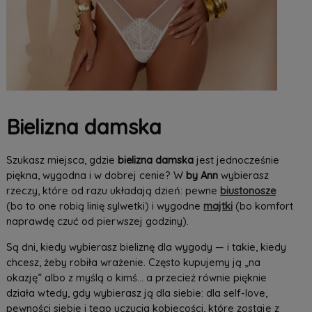
Bielizna damska
Szukasz miejsca, gdzie
bielizna damska
jest jednocześnie
piękna, wygodna i w dobrej cenie? W
by Ann
wybierasz
rzeczy, które od razu układają dzień: pewne
biustonosze
(bo to one robią linię sylwetki) i wygodne
majtki
(bo komfort
naprawdę czuć od pierwszej godziny).
Są dni, kiedy wybierasz bieliznę dla wygody — i takie, kiedy
chcesz, żeby robiła wrażenie. Często kupujemy ją „na
okazję” albo z myślą o kimś… a przecież równie pięknie
działa wtedy, gdy wybierasz ją dla siebie: dla self-love,
pewności siebie i tego uczucia kobiecości, które zostaje z