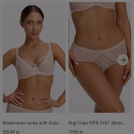
›
Biustonosz semi soft Gaia BS
Figi Gaia GFB 1397 Alicia
1395 Alicia Perłowy
Brazyliany Perłowe S-2XL
155,99 zł
77,99 zł