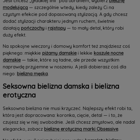
Jeśli chcesz „gładkiej linii” pod ubraniem, wybierz
bieliznę
modelującą
— szczególnie wtedy, kiedy zależy Ci na
czystym efekcie pod dopasowaną stylizacją. A gdy chcesz
dodać stylizacji charakteru jednym ruchem, świetnie
działają
pończochy
i
rajstopy
— to mały detal, który robi
duży efekt.
Na spokojne wieczory i domowy komfort też znajdziesz coś
pięknego: miękkie
piżamy damskie
i lekkie
koszule nocne
damskie
— takie, które są ładne, ale przede wszystkim
naprawdę przyjemne w noszeniu. A jeśli dobierasz coś dla
niego:
bielizna męska
.
Seksowna bielizna damska i bielizna
erotyczna
Seksowna bielizna nie musi krzyczeć. Najlepszy efekt robi ta,
która jest dopracowana: koronka, cięcie, detal — i to, że
czujesz się w niej swobodnie. Jeśli chcesz zmysłowo, ale nadal
elegancko, zobacz
bieliznę erotyczną marki Obsessive
.