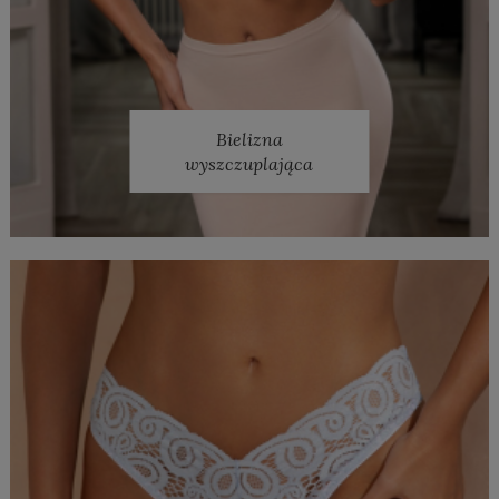
Bielizna
wyszczuplająca