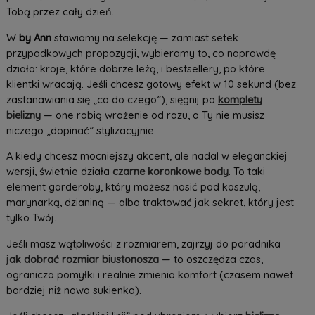
Tobą przez cały dzień.
W
by Ann
stawiamy na selekcję — zamiast setek
przypadkowych propozycji, wybieramy to, co naprawdę
działa: kroje, które dobrze leżą, i bestsellery, po które
klientki wracają. Jeśli chcesz gotowy efekt w 10 sekund (bez
zastanawiania się „co do czego”), sięgnij po
komplety
bielizny
— one robią wrażenie od razu, a Ty nie musisz
niczego „dopinać” stylizacyjnie.
A kiedy chcesz mocniejszy akcent, ale nadal w eleganckiej
wersji, świetnie działa
czarne koronkowe body
. To taki
element garderoby, który możesz nosić pod koszulą,
marynarką, dzianiną — albo traktować jak sekret, który jest
tylko Twój.
Jeśli masz wątpliwości z rozmiarem, zajrzyj do poradnika
jak dobrać rozmiar biustonosza
— to oszczędza czas,
ogranicza pomyłki i realnie zmienia komfort (czasem nawet
bardziej niż nowa sukienka).