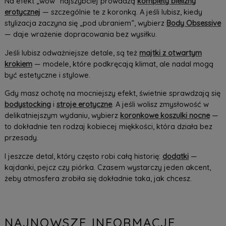
Na efekt „wow” najszybciej prowadzą
komplety bielizny
erotycznej
— szczególnie te z koronką. A jeśli lubisz, kiedy
stylizacja zaczyna się „pod ubraniem”, wybierz
Body Obsessive
— daje wrażenie dopracowania bez wysiłku.
Jeśli lubisz odważniejsze detale, są też
majtki z otwartym
krokiem
— modele, które podkręcają klimat, ale nadal mogą
być estetyczne i stylowe.
Gdy masz ochotę na mocniejszy efekt, świetnie sprawdzają się
bodystocking
i
stroje erotyczne
. A jeśli wolisz zmysłowość w
delikatniejszym wydaniu, wybierz
koronkowe koszulki nocne
—
to dokładnie ten rodzaj kobiecej miękkości, która działa bez
przesady.
I jeszcze detal, który często robi całą historię:
dodatki
—
kajdanki, pejcz czy piórka. Czasem wystarczy jeden akcent,
żeby atmosfera zrobiła się dokładnie taka, jak chcesz.
NAJNOWSZE INFORMACJE