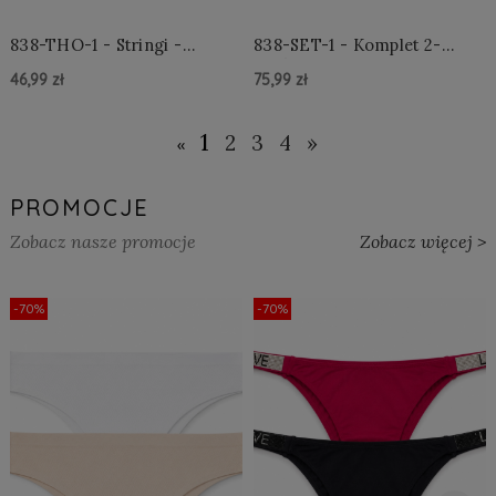
838-THO-1 - Stringi -
838-SET-1 - Komplet 2-
Czarne
częściowy - Czarny
46,99 zł
75,99 zł
Do Koszyka »
Do Koszyka »
1
2
3
4
»
«
PROMOCJE
Zobacz nasze promocje
Zobacz więcej >
-70%
-70%