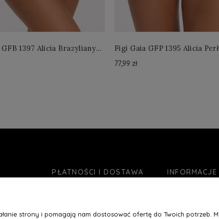
 GFB 1397 Alicia Brazyliany
Figi Gaia GFP 1395 Alicia Per
 S-2XL
4XL
77,99 zł
zyka »
Do Koszyka »
PŁATNOŚCI I DOSTAWA
INFORMACJE
Formy płatności
O nas
Czas realizacji zamówienia
Jak kupować?
ziałanie strony i pomagają nam dostosować ofertę do Twoich potrzeb. 
Koszty wysyłki
Blog