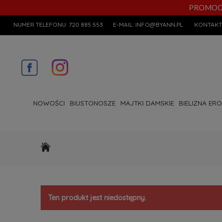
PROMOCYJN
NUMER TELEFONU:
720 885 553
E-MAIL:
INFO@BYANN.PL
KONTAKT
NOWOŚCI
BIUSTONOSZE
MAJTKI DAMSKIE
BIELIZNA ER
Ten produkt jest niedostępny.