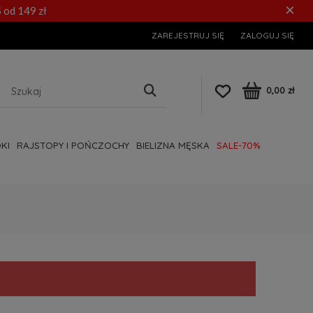
×
 od 149 zł
ZAREJESTRUJ SIĘ
ZALOGUJ SIĘ
0,00 zł
KI
RAJSTOPY I POŃCZOCHY
BIELIZNA MĘSKA
SALE-70%