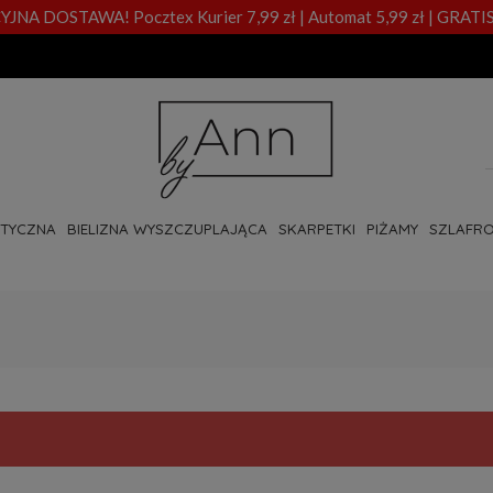
A DOSTAWA! Pocztex Kurier 7,99 zł | Automat 5,99 zł | GRATIS
OTYCZNA
BIELIZNA WYSZCZUPLAJĄCA
SKARPETKI
PIŻAMY
SZLAFRO