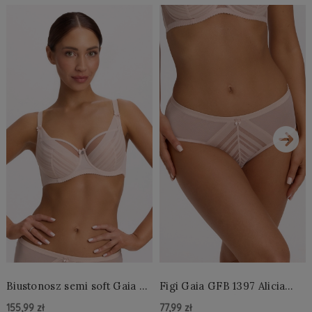
›
Biustonosz semi soft Gaia BS
Figi Gaia GFB 1397 Alicia
1395 Alicia Perłowy
Brazyliany Perłowe S-2XL
155,99 zł
77,99 zł