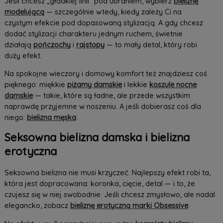
Jeśli chcesz „gładkiej linii” pod ubraniem, wybierz
bieliznę
modelującą
— szczególnie wtedy, kiedy zależy Ci na
czystym efekcie pod dopasowaną stylizacją. A gdy chcesz
dodać stylizacji charakteru jednym ruchem, świetnie
działają
pończochy
i
rajstopy
— to mały detal, który robi
duży efekt.
Na spokojne wieczory i domowy komfort też znajdziesz coś
pięknego: miękkie
piżamy damskie
i lekkie
koszule nocne
damskie
— takie, które są ładne, ale przede wszystkim
naprawdę przyjemne w noszeniu. A jeśli dobierasz coś dla
niego:
bielizna męska
.
Seksowna bielizna damska i bielizna
erotyczna
Seksowna bielizna nie musi krzyczeć. Najlepszy efekt robi ta,
która jest dopracowana: koronka, cięcie, detal — i to, że
czujesz się w niej swobodnie. Jeśli chcesz zmysłowo, ale nadal
elegancko, zobacz
bieliznę erotyczną marki Obsessive
.