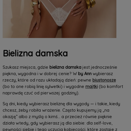
Bielizna damska
Szukasz miejsca, gdzie
bielizna damska
jest jednocześnie
piękna, wygodna i w dobrej cenie? W
by Ann
wybierasz
rzeczy, które od razu układają dzień: pewne
biustonosze
(bo to one robią linię sylwetki) i wygodne
majtki
(bo komfort
naprawdę czuć od pierwszej godziny).
Są dni, kiedy wybierasz bieliznę dla wygody — i takie, kiedy
chcesz, żeby robiła wrażenie. Często kupujemy ją „na
okazję” albo z myślą o kimś… a przecież równie pięknie
działa wtedy, gdy wybierasz ją dla siebie: dla self-love,
pewności siebie i tego uczucia kobiecości, które zostaje z