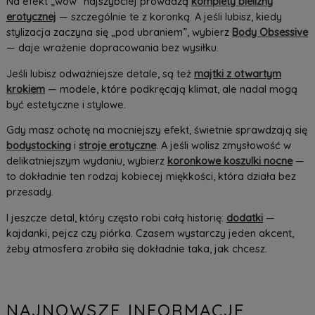
Na efekt „wow” najszybciej prowadzą
komplety bielizny
erotycznej
— szczególnie te z koronką. A jeśli lubisz, kiedy
stylizacja zaczyna się „pod ubraniem”, wybierz
Body Obsessive
— daje wrażenie dopracowania bez wysiłku.
Jeśli lubisz odważniejsze detale, są też
majtki z otwartym
krokiem
— modele, które podkręcają klimat, ale nadal mogą
być estetyczne i stylowe.
Gdy masz ochotę na mocniejszy efekt, świetnie sprawdzają się
bodystocking
i
stroje erotyczne
. A jeśli wolisz zmysłowość w
delikatniejszym wydaniu, wybierz
koronkowe koszulki nocne
—
to dokładnie ten rodzaj kobiecej miękkości, która działa bez
przesady.
I jeszcze detal, który często robi całą historię:
dodatki
—
kajdanki, pejcz czy piórka. Czasem wystarczy jeden akcent,
żeby atmosfera zrobiła się dokładnie taka, jak chcesz.
NAJNOWSZE INFORMACJE