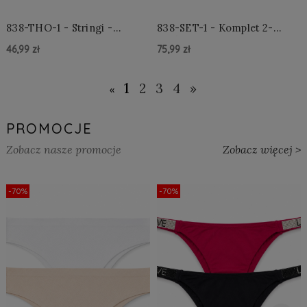
838-THO-1 - Stringi -
838-SET-1 - Komplet 2-
Czarne
częściowy - Czarny
46,99 zł
75,99 zł
Do Koszyka »
Do Koszyka »
1
2
3
4
»
«
PROMOCJE
Zobacz nasze promocje
Zobacz więcej >
-70%
-70%