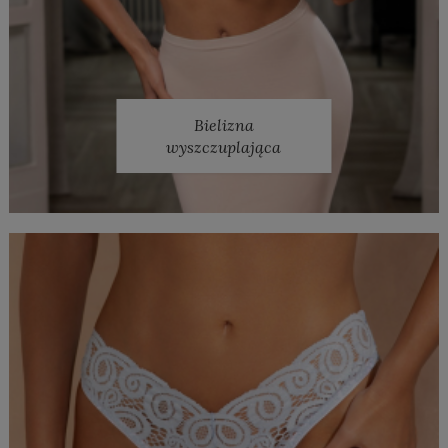
Bielizna
wyszczuplająca