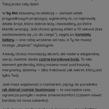
Tobą przez cały dzień.
W
by Ann
stawiamy na selekcję — zamiast setek
przypadkowych propozycji, wybieramy to, co naprawdę
działa: kroje, które dobrze leżą, i bestsellery, po które
klientki wracają. Jeśli chcesz gotowy efekt w 10 sekund (bez
zastanawiania się „co do czego”), sięgnij po
komplety
bielizny
— one robią wrażenie od razu, a Ty nie musisz
niczego „dopinać” stylizacyjnie.
A kiedy chcesz mocniejszy akcent, ale nadal w eleganckiej
wersji, świetnie działa
czarne koronkowe body
. To taki
element garderoby, który możesz nosić pod koszulą,
marynarką, dzianiną — albo traktować jak sekret, który jest
tylko Twój.
Jeśli masz wątpliwości z rozmiarem, zajrzyj do poradnika
jak dobrać rozmiar biustonosza
— to oszczędza czas,
ogranicza pomyłki i realnie zmienia komfort (czasem nawet
bardziej niż nowa sukienka).