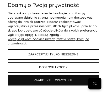
Dbamy o Twoją prywatność
Pliki cookies i pokrewne im technologie umożliwiają
poprawne działanie strony i pomagają nam dostosować
ofertę do Twoich potrzeb. Możesz zaakceptować
wykorzystanie przez nas wszystkich tych plików i przejść do
sklepu lub dostosować użycie plików do swoich preferencji,
wybierając opcję "Dostosuj zgody".
Więcej o plikach cookies przeczytasz w naszej Polityce
POMOC
prywatności.
MOJE KONTO
ZAAKCEPTUJ TYLKO NIEZBĘDNE
PŁATNOŚCI I DOSTAWA
DOSTOSUJ ZGODY
INFORMACJE
ZAAKCEPTUJ WSZYSTKIE
POPULARNE
Byann.pl
Sklep internetowy Shoper Premium