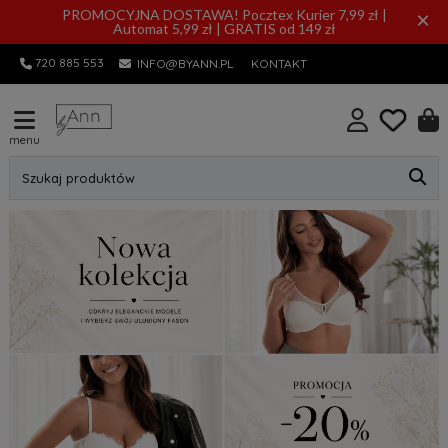
PROMOCYJNA DOSTAWA! Pocztex Kurier 7,99 zł |
×
Automat 5,99 zł | GRATIS od 149 zł
720 885 553
INFO@BYANN.PL
KONTAKT
menu
Szukaj produktów