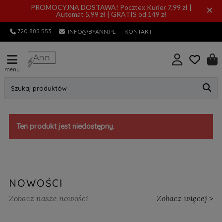
PROMOCYJNA DOSTAWA! Pocztex Kurier 7,99 zł |
×
Automat 5,99 zł | GRATIS od 149 zł
720 885 553
INFO@BYANN.PL
KONTAKT
menu
Szukaj produktów
Ten produkt jest niedostępny.
NOWOŚCI
Zobacz nasze nowości
Zobacz więcej >