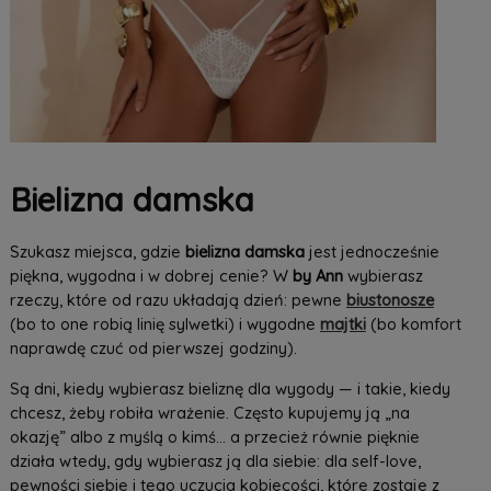
Bielizna damska
Szukasz miejsca, gdzie
bielizna damska
jest jednocześnie
piękna, wygodna i w dobrej cenie? W
by Ann
wybierasz
rzeczy, które od razu układają dzień: pewne
biustonosze
(bo to one robią linię sylwetki) i wygodne
majtki
(bo komfort
naprawdę czuć od pierwszej godziny).
Są dni, kiedy wybierasz bieliznę dla wygody — i takie, kiedy
chcesz, żeby robiła wrażenie. Często kupujemy ją „na
okazję” albo z myślą o kimś… a przecież równie pięknie
działa wtedy, gdy wybierasz ją dla siebie: dla self-love,
pewności siebie i tego uczucia kobiecości, które zostaje z