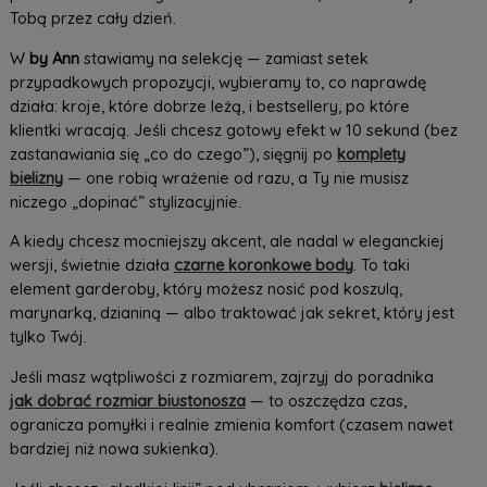
Tobą przez cały dzień.
W
by Ann
stawiamy na selekcję — zamiast setek
przypadkowych propozycji, wybieramy to, co naprawdę
działa: kroje, które dobrze leżą, i bestsellery, po które
klientki wracają. Jeśli chcesz gotowy efekt w 10 sekund (bez
zastanawiania się „co do czego”), sięgnij po
komplety
bielizny
— one robią wrażenie od razu, a Ty nie musisz
niczego „dopinać” stylizacyjnie.
A kiedy chcesz mocniejszy akcent, ale nadal w eleganckiej
wersji, świetnie działa
czarne koronkowe body
. To taki
element garderoby, który możesz nosić pod koszulą,
marynarką, dzianiną — albo traktować jak sekret, który jest
tylko Twój.
Jeśli masz wątpliwości z rozmiarem, zajrzyj do poradnika
jak dobrać rozmiar biustonosza
— to oszczędza czas,
ogranicza pomyłki i realnie zmienia komfort (czasem nawet
bardziej niż nowa sukienka).