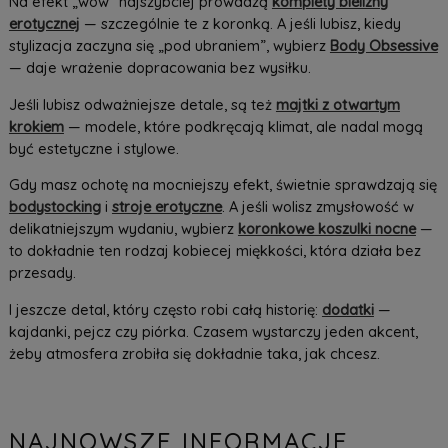
Na efekt „wow” najszybciej prowadzą
komplety bielizny
erotycznej
— szczególnie te z koronką. A jeśli lubisz, kiedy
stylizacja zaczyna się „pod ubraniem”, wybierz
Body Obsessive
— daje wrażenie dopracowania bez wysiłku.
Jeśli lubisz odważniejsze detale, są też
majtki z otwartym
krokiem
— modele, które podkręcają klimat, ale nadal mogą
być estetyczne i stylowe.
Gdy masz ochotę na mocniejszy efekt, świetnie sprawdzają się
bodystocking
i
stroje erotyczne
. A jeśli wolisz zmysłowość w
delikatniejszym wydaniu, wybierz
koronkowe koszulki nocne
—
to dokładnie ten rodzaj kobiecej miękkości, która działa bez
przesady.
I jeszcze detal, który często robi całą historię:
dodatki
—
kajdanki, pejcz czy piórka. Czasem wystarczy jeden akcent,
żeby atmosfera zrobiła się dokładnie taka, jak chcesz.
NAJNOWSZE INFORMACJE