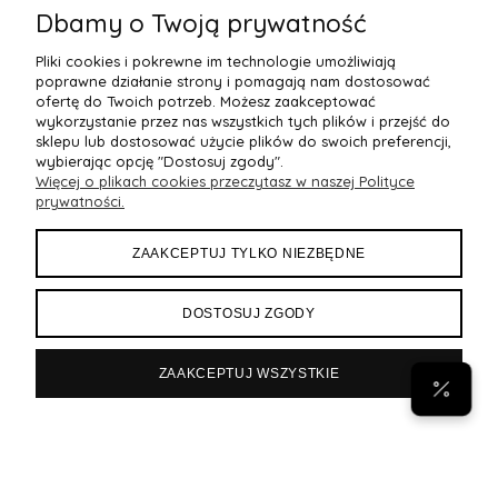
Dbamy o Twoją prywatność
Pliki cookies i pokrewne im technologie umożliwiają
poprawne działanie strony i pomagają nam dostosować
ofertę do Twoich potrzeb. Możesz zaakceptować
wykorzystanie przez nas wszystkich tych plików i przejść do
sklepu lub dostosować użycie plików do swoich preferencji,
wybierając opcję "Dostosuj zgody".
Więcej o plikach cookies przeczytasz w naszej Polityce
POMOC
prywatności.
MOJE KONTO
ZAAKCEPTUJ TYLKO NIEZBĘDNE
PŁATNOŚCI I DOSTAWA
DOSTOSUJ ZGODY
INFORMACJE
ZAAKCEPTUJ WSZYSTKIE
POPULARNE
Byann.pl
Sklep internetowy Shoper Premium