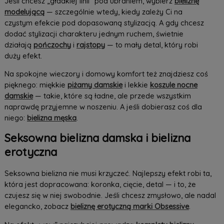
Jeśli chcesz „gładkiej linii” pod ubraniem, wybierz
bieliznę
modelującą
— szczególnie wtedy, kiedy zależy Ci na
czystym efekcie pod dopasowaną stylizacją. A gdy chcesz
dodać stylizacji charakteru jednym ruchem, świetnie
działają
pończochy
i
rajstopy
— to mały detal, który robi
duży efekt.
Na spokojne wieczory i domowy komfort też znajdziesz coś
pięknego: miękkie
piżamy damskie
i lekkie
koszule nocne
damskie
— takie, które są ładne, ale przede wszystkim
naprawdę przyjemne w noszeniu. A jeśli dobierasz coś dla
niego:
bielizna męska
.
Seksowna bielizna damska i bielizna
erotyczna
Seksowna bielizna nie musi krzyczeć. Najlepszy efekt robi ta,
która jest dopracowana: koronka, cięcie, detal — i to, że
czujesz się w niej swobodnie. Jeśli chcesz zmysłowo, ale nadal
elegancko, zobacz
bieliznę erotyczną marki Obsessive
.