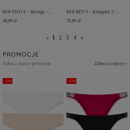
838-THO-1 - Stringi -
838-SET-1 - Komplet 2-
Czarne
częściowy - Czarny
46,99 zł
75,99 zł
Do Koszyka »
Do Koszyka »
1
2
3
4
»
«
PROMOCJE
Zobacz nasze promocje
Zobacz więcej >
-70%
-70%