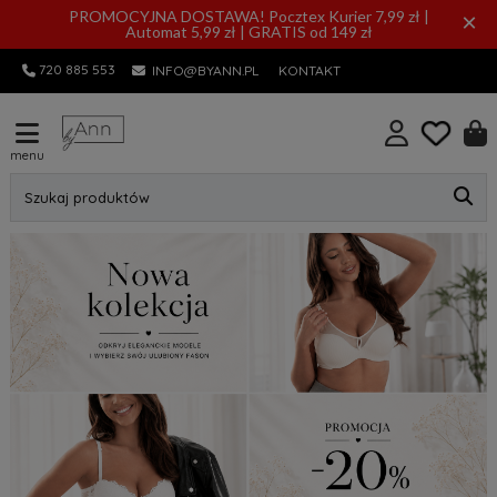
PROMOCYJNA DOSTAWA! Pocztex Kurier 7,99 zł |
×
Automat 5,99 zł | GRATIS od 149 zł
720 885 553
INFO@BYANN.PL
KONTAKT
menu
Szukaj produktów