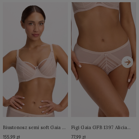
›
Biustonosz semi soft Gaia BS
Figi Gaia GFB 1397 Alicia
1395 Alicia Perłowy
Brazyliany Perłowe S-2XL
155,99 zł
77,99 zł