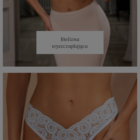
Bielizna
wyszczuplająca