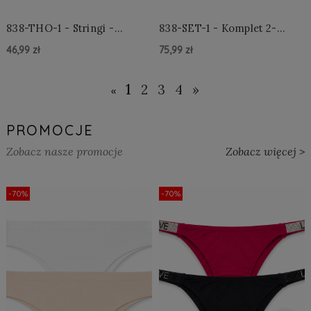
838-THO-1 - Stringi -
838-SET-1 - Komplet 2-
Czarne
częściowy - Czarny
46,99 zł
75,99 zł
Do Koszyka »
Do Koszyka »
1
2
3
4
»
«
PROMOCJE
Zobacz nasze promocje
Zobacz więcej >
-70%
-70%