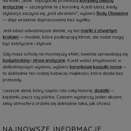
Na efekt „wow” najszybciej prowadzą
komplety bielizny
erotycznej
— szczególnie te z koronką. A jeśli lubisz, kiedy
stylizacja zaczyna się „pod ubraniem”, wybierz
Body Obsessive
— daje wrażenie dopracowania bez wysiłku.
Jeśli lubisz odważniejsze detale, są też
majtki z otwartym
krokiem
— modele, które podkręcają klimat, ale nadal mogą
być estetyczne i stylowe.
Gdy masz ochotę na mocniejszy efekt, świetnie sprawdzają się
bodystocking
i
stroje erotyczne
. A jeśli wolisz zmysłowość w
delikatniejszym wydaniu, wybierz
koronkowe koszulki nocne
—
to dokładnie ten rodzaj kobiecej miękkości, która działa bez
przesady.
I jeszcze detal, który często robi całą historię:
dodatki
—
kajdanki, pejcz czy piórka. Czasem wystarczy jeden akcent,
żeby atmosfera zrobiła się dokładnie taka, jak chcesz.
NAJNOWSZE INFORMACJE