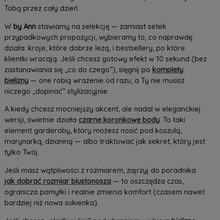
Tobą przez cały dzień.
W
by Ann
stawiamy na selekcję — zamiast setek
przypadkowych propozycji, wybieramy to, co naprawdę
działa: kroje, które dobrze leżą, i bestsellery, po które
klientki wracają. Jeśli chcesz gotowy efekt w 10 sekund (bez
zastanawiania się „co do czego”), sięgnij po
komplety
bielizny
— one robią wrażenie od razu, a Ty nie musisz
niczego „dopinać” stylizacyjnie.
A kiedy chcesz mocniejszy akcent, ale nadal w eleganckiej
wersji, świetnie działa
czarne koronkowe body
. To taki
element garderoby, który możesz nosić pod koszulą,
marynarką, dzianiną — albo traktować jak sekret, który jest
tylko Twój.
Jeśli masz wątpliwości z rozmiarem, zajrzyj do poradnika
jak dobrać rozmiar biustonosza
— to oszczędza czas,
ogranicza pomyłki i realnie zmienia komfort (czasem nawet
bardziej niż nowa sukienka).