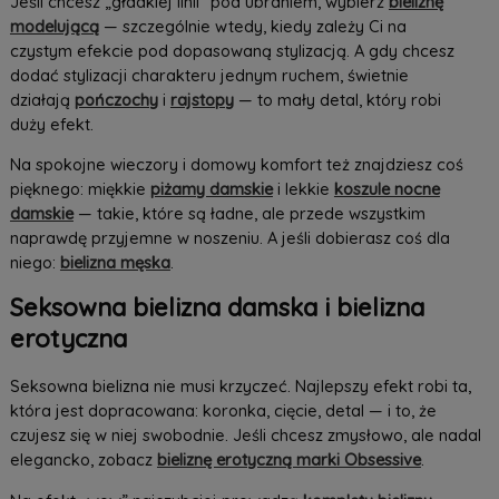
Jeśli chcesz „gładkiej linii” pod ubraniem, wybierz
bieliznę
modelującą
— szczególnie wtedy, kiedy zależy Ci na
czystym efekcie pod dopasowaną stylizacją. A gdy chcesz
dodać stylizacji charakteru jednym ruchem, świetnie
działają
pończochy
i
rajstopy
— to mały detal, który robi
duży efekt.
Na spokojne wieczory i domowy komfort też znajdziesz coś
pięknego: miękkie
piżamy damskie
i lekkie
koszule nocne
damskie
— takie, które są ładne, ale przede wszystkim
naprawdę przyjemne w noszeniu. A jeśli dobierasz coś dla
niego:
bielizna męska
.
Seksowna bielizna damska i bielizna
erotyczna
Seksowna bielizna nie musi krzyczeć. Najlepszy efekt robi ta,
która jest dopracowana: koronka, cięcie, detal — i to, że
czujesz się w niej swobodnie. Jeśli chcesz zmysłowo, ale nadal
elegancko, zobacz
bieliznę erotyczną marki Obsessive
.