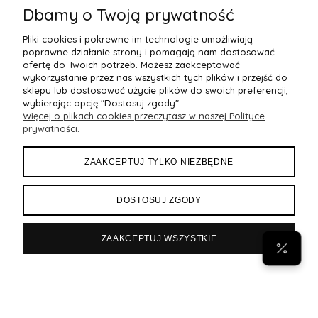
Dbamy o Twoją prywatność
Pliki cookies i pokrewne im technologie umożliwiają
poprawne działanie strony i pomagają nam dostosować
ofertę do Twoich potrzeb. Możesz zaakceptować
wykorzystanie przez nas wszystkich tych plików i przejść do
sklepu lub dostosować użycie plików do swoich preferencji,
wybierając opcję "Dostosuj zgody".
Więcej o plikach cookies przeczytasz w naszej Polityce
POMOC
prywatności.
MOJE KONTO
ZAAKCEPTUJ TYLKO NIEZBĘDNE
PŁATNOŚCI I DOSTAWA
DOSTOSUJ ZGODY
INFORMACJE
ZAAKCEPTUJ WSZYSTKIE
POPULARNE
Byann.pl
Sklep internetowy Shoper Premium