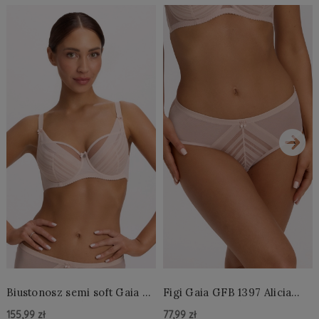
›
Biustonosz semi soft Gaia BS
Figi Gaia GFB 1397 Alicia
1395 Alicia Perłowy
Brazyliany Perłowe S-2XL
155,99 zł
77,99 zł