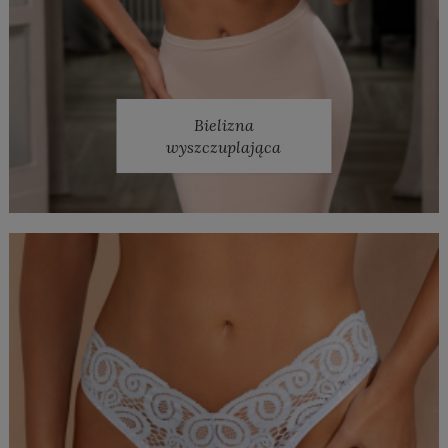
Bielizna
wyszczuplająca