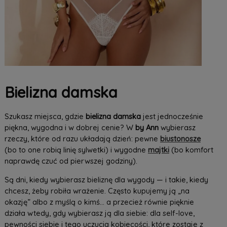
Bielizna damska
Szukasz miejsca, gdzie
bielizna damska
jest jednocześnie
piękna, wygodna i w dobrej cenie? W
by Ann
wybierasz
rzeczy, które od razu układają dzień: pewne
biustonosze
(bo to one robią linię sylwetki) i wygodne
majtki
(bo komfort
naprawdę czuć od pierwszej godziny).
Są dni, kiedy wybierasz bieliznę dla wygody — i takie, kiedy
chcesz, żeby robiła wrażenie. Często kupujemy ją „na
okazję” albo z myślą o kimś… a przecież równie pięknie
działa wtedy, gdy wybierasz ją dla siebie: dla self-love,
pewności siebie i tego uczucia kobiecości, które zostaje z