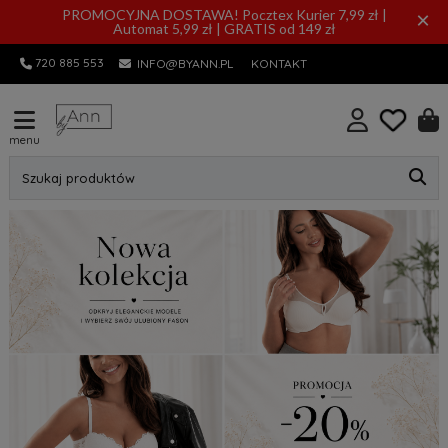
PROMOCYJNA DOSTAWA! Pocztex Kurier 7,99 zł |
×
Automat 5,99 zł | GRATIS od 149 zł
720 885 553
INFO@BYANN.PL
KONTAKT
menu
Szukaj produktów