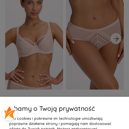
›
Biustonosz semi soft Gaia
Figi Gaia GFB 1397 Alicia
F
BS 1395 Alicia Perłowy
Brazyliany Perłowe S-2XL
Dbamy o Twoją prywatność
155,99 zł
77,99 zł
7
Pliki cookies i pokrewne im technologie umożliwiają
Do Koszyka »
Do Koszyka »
poprawne działanie strony i pomagają nam dostosować
ofertę do Twoich potrzeb. Możesz zaakceptować