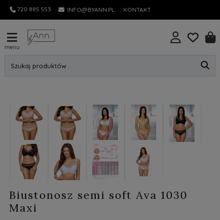
720 885 553
INFO@BYANN.PL
KONTAKT
menu
Szukaj produktów
nowość
Biustonosz semi soft Ava 1030
Maxi