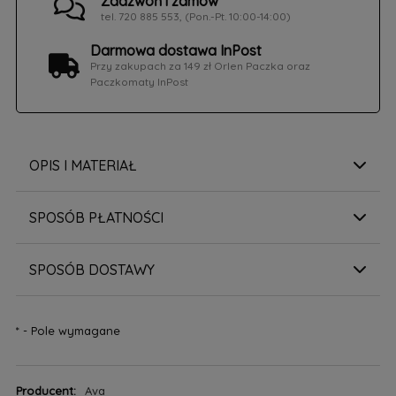
Zadzwoń i zamów
tel. 720 885 553, (Pon.-Pt. 10:00-14:00)
Darmowa dostawa InPost
Przy zakupach za 149 zł Orlen Paczka oraz
Paczkomaty InPost
OPIS I MATERIAŁ
SPOSÓB PŁATNOŚCI
SPOSÓB DOSTAWY
*
- Pole wymagane
Producent:
Ava