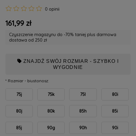
0 opinii
161,99 zł
Czyszczenie magazynu do -70% taniej plus darmowa
dostawa od 250 zł
ZNAJDŹ SWÓJ ROZMIAR - SZYBKO I
WYGODNIE
*
Rozmiar - biustonosz:
75j
75k
75l
80i
80j
80k
85h
85i
85j
90g
90h
90i