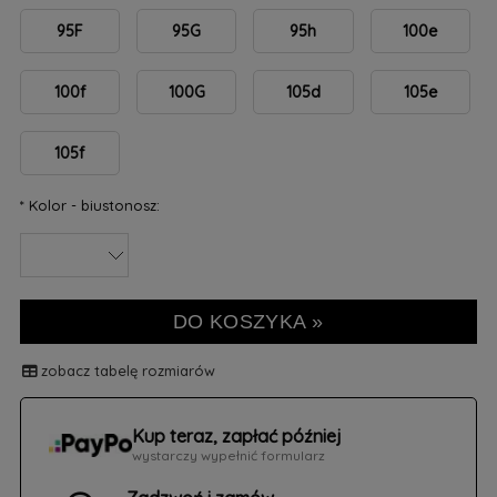
95F
95G
95h
100e
100f
100G
105d
105e
105f
*
Kolor - biustonosz:
DO KOSZYKA »
zobacz tabelę rozmiarów
Kup teraz, zapłać później
wystarczy wypełnić formularz