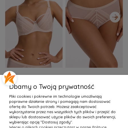
›
Biustonosz semi soft Gaia
Figi Gaia GFB 1397 Alicia
F
BS 1395 Alicia Perłowy
Brazyliany Perłowe S-2XL
Dbamy o Twoją prywatność
155,99 zł
77,99 zł
7
Pliki cookies i pokrewne im technologie umożliwiają
Do Koszyka »
Do Koszyka »
poprawne działanie strony i pomagają nam dostosować
ofertę do Twoich potrzeb. Możesz zaakceptować
wykorzystanie przez nas wszystkich tych plików i przejść do
sklepu lub dostosować użycie plików do swoich preferencji,
wybierając opcję "Dostosuj zgody".
Więcej o plikach cookies przeczytasz w naszej Polityce