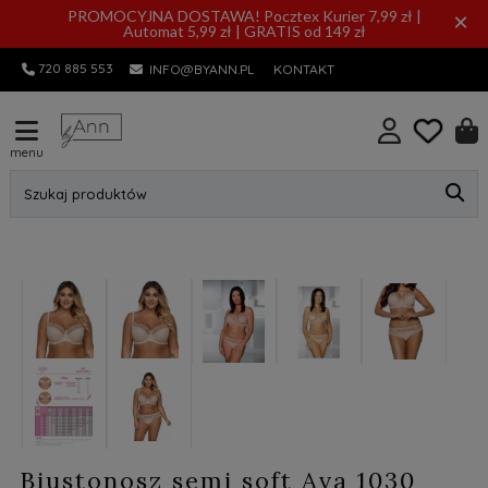
PROMOCYJNA DOSTAWA! Pocztex Kurier 7,99 zł |
×
Automat 5,99 zł | GRATIS od 149 zł
720 885 553
INFO@BYANN.PL
KONTAKT
menu
Szukaj produktów
nowość
Biustonosz semi soft Ava 1030