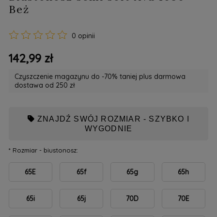
Beż
0 opinii
142,99 zł
Czyszczenie magazynu do -70% taniej plus darmowa
dostawa od 250 zł
ZNAJDŹ SWÓJ ROZMIAR - SZYBKO I
WYGODNIE
*
Rozmiar - biustonosz:
65E
65f
65g
65h
65i
65j
70D
70E