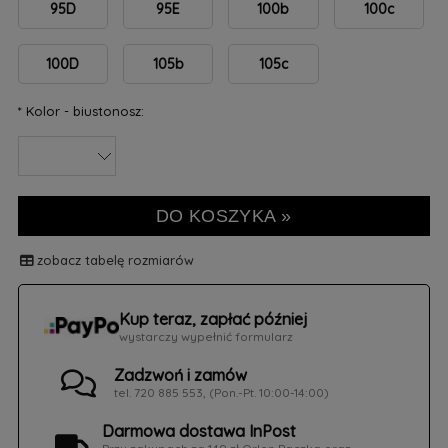
95D
95E
100b
100c
100D
105b
105c
*
Kolor - biustonosz:
DO KOSZYKA »
zobacz tabelę rozmiarów
Kup teraz, zapłać później
wystarczy wypełnić formularz
Zadzwoń i zamów
tel. 720 885 553, (Pon.-Pt. 10:00-14:00)
Darmowa dostawa InPost