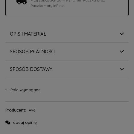
Przy zakupach za 149 zł Orlen Paczka oraz
Paczkomaty InPost
OPIS I MATERIAŁ
SPOSÓB PŁATNOŚCI
SPOSÓB DOSTAWY
*
- Pole wymagane
Producent:
Ava
dodaj opinię