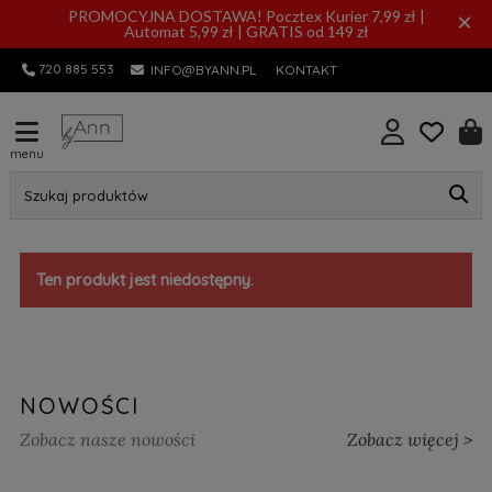
PROMOCYJNA DOSTAWA! Pocztex Kurier 7,99 zł |
×
Automat 5,99 zł | GRATIS od 149 zł
720 885 553
INFO@BYANN.PL
KONTAKT
menu
Szukaj produktów
Ten produkt jest niedostępny.
NOWOŚCI
Zobacz nasze nowości
Zobacz więcej >