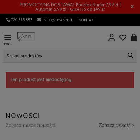
PROMOCYJNA DOSTAWA! Pocztex Kurier 7,99 zł |
×
Automat 5,99 zł | GRATIS od 149 zł
720 885 553
INFO@BYANN.PL
KONTAKT
menu
Szukaj produktów
Ten produkt jest niedostępny.
NOWOŚCI
Zobacz nasze nowości
Zobacz więcej >