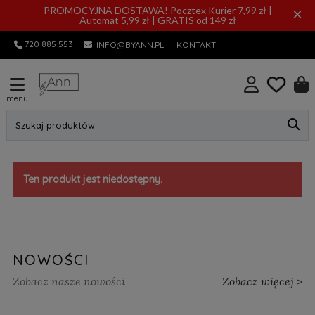
PROMOCYJNA DOSTAWA! Pocztex Kurier 7,99 zł |
×
Automat 5,99 zł | GRATIS od 149 zł
720 885 553
INFO@BYANN.PL
KONTAKT
menu
Szukaj produktów
Ten produkt jest niedostępny.
NOWOŚCI
Zobacz nasze nowości
Zobacz więcej >