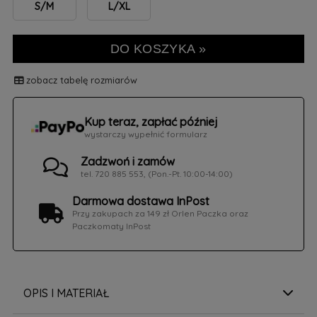
S/M
L/XL
DO KOSZYKA »
zobacz tabelę rozmiarów
Kup teraz, zapłać później
wystarczy wypełnić formularz
Zadzwoń i zamów
tel. 720 885 553, (Pon.-Pt. 10:00-14:00)
Darmowa dostawa InPost
Przy zakupach za 149 zł Orlen Paczka oraz
Paczkomaty InPost
OPIS I MATERIAŁ