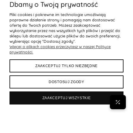
BS 1395 Alicia Perłowy
Brazyliany Perłowe S-2XL
Dbamy o Twoją prywatność
155,99 zł
77,99 zł
7
Pliki cookies i pokrewne im technologie umożliwiają
Do Koszyka »
Do Koszyka »
poprawne działanie strony i pomagają nam dostosować
ofertę do Twoich potrzeb. Możesz zaakceptować
wykorzystanie przez nas wszystkich tych plików i przejść do
sklepu lub dostosować użycie plików do swoich preferencji,
wybierając opcję "Dostosuj zgody".
Więcej o plikach cookies przeczytasz w naszej Polityce
POMOC
prywatności.
MOJE KONTO
ZAAKCEPTUJ TYLKO NIEZBĘDNE
PŁATNOŚCI I DOSTAWA
DOSTOSUJ ZGODY
INFORMACJE
ZAAKCEPTUJ WSZYSTKIE
POPULARNE
Byann.pl
Sklep internetowy Shoper Premium