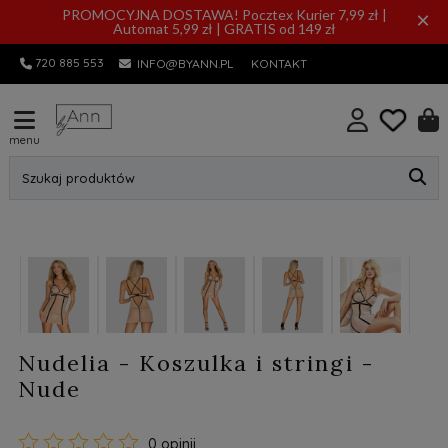
PROMOCYJNA DOSTAWA! Pocztex Kurier 7,99 zł |
×
Automat 5,99 zł | GRATIS od 149 zł
720 885 553
INFO@BYANN.PL
KONTAKT
menu
Szukaj produktów
Nudelia - Koszulka i stringi -
Nude
0 opinii