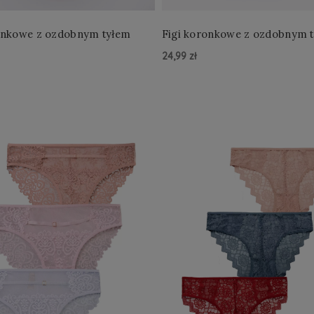
Figi koronkowe z ozdobnym tyłem
Figi koronkowe z ozdob
24,99 zł
zyka »
Do Koszyka »