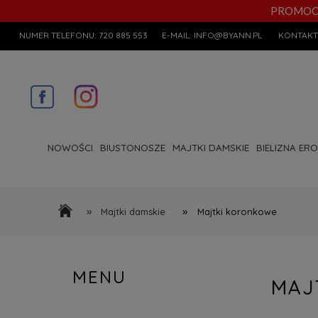
PROMOCYJN
NUMER TELEFONU:
720 885 553
E-MAIL:
INFO@BYANN.PL
KONTAKT
NOWOŚCI
BIUSTONOSZE
MAJTKI DAMSKIE
BIELIZNA ER
»
»
Majtki damskie
Majtki koronkowe
MENU
MAJ