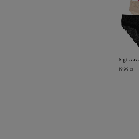
Figi kor
19,99 zł
Do Kos