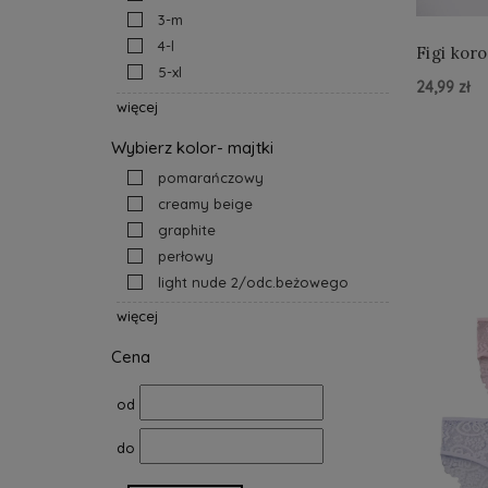
3-m
4-l
5-xl
24,99 zł
więcej
Do Kos
Wybierz kolor- majtki
pomarańczowy
creamy beige
graphite
perłowy
light nude 2/odc.beżowego
więcej
Cena
od
do