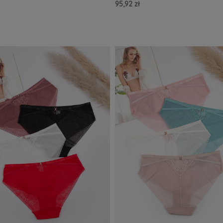
95,92 zł
zyka »
Do Koszyka »