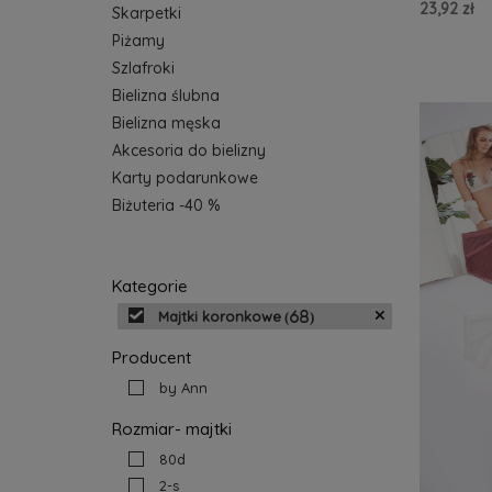
23,92 zł
Skarpetki
Piżamy
Do Kos
Szlafroki
Bielizna ślubna
Bielizna męska
Akcesoria do bielizny
Karty podarunkowe
Biżuteria -40 %
Kategorie
Majtki koronkowe
(68)
Producent
by Ann
Rozmiar- majtki
80d
2-s