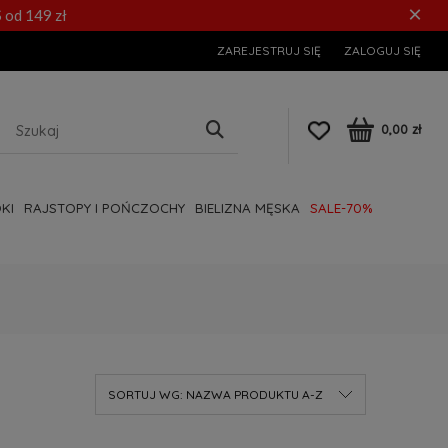
×
 od 149 zł
ZAREJESTRUJ SIĘ
ZALOGUJ SIĘ
0,00 zł
KI
RAJSTOPY I POŃCZOCHY
BIELIZNA MĘSKA
SALE-70%
SORTUJ WG:
NAZWA PRODUKTU A-Z