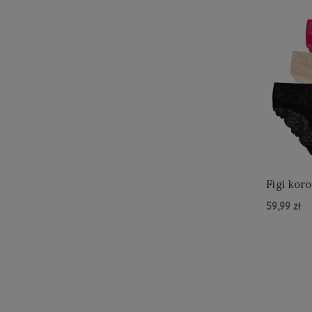
Figi kor
59,99 zł
Do Kos