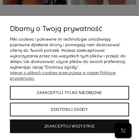
Komplet koronkowy
Komplet bielizny ekoskóra
Madeleine
Dbamy o Twoją prywatność
79,90 zł
69,99 zł
Pliki cookies i pokrewne im technologie umożliwiają
Do Koszyka »
Do Koszyka »
poprawne działanie strony i pomagają nam dostosować
6
«
1
4
5
7
8
»
...
ofertę do Twoich potrzeb. Możesz zaakceptować
wykorzystanie przez nas wszystkich tych plików i przejść do
sklepu lub dostosować użycie plików do swoich preferencji,
wybierając opcję "Dostosuj zgody".
Więcej o plikach cookies przeczytasz w naszej Polityce
POMOC
prywatności.
MOJE KONTO
ZAAKCEPTUJ TYLKO NIEZBĘDNE
PŁATNOŚCI I DOSTAWA
DOSTOSUJ ZGODY
INFORMACJE
ZAAKCEPTUJ WSZYSTKIE
POPULARNE