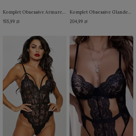
Komplet Obsessive Armares
Komplet Obsessive Glandez
Set With Garter Belt XS-2XL
Set With Garter Belt XS-2XL
155,99 zł
204,99 zł
Do Koszyka »
Do Koszyka »