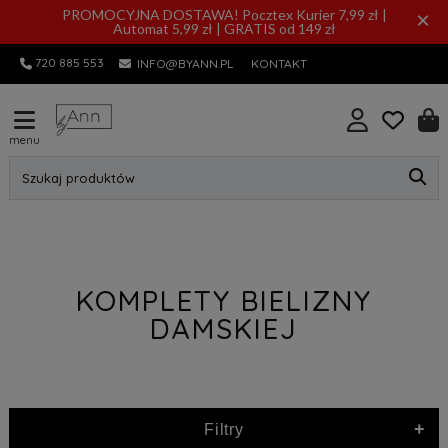
PROMOCYJNA DOSTAWA! Pocztex Kurier 7,99 zł |
×
Automat 5,99 zł | GRATIS od 149 zł
720 885 553
INFO@BYANN.PL
KONTAKT
menu
Szukaj produktów
KOMPLETY BIELIZNY
DAMSKIEJ
+
Filtry