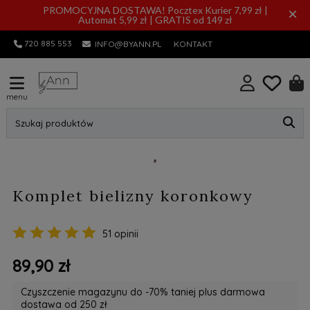
PROMOCYJNA DOSTAWA! Pocztex Kurier 7,99 zł |
×
Automat 5,99 zł | GRATIS od 149 zł
720 885 553
INFO@BYANN.PL
KONTAKT
menu
Szukaj produktów
Komplet bielizny koronkowy
51 opinii
89,90 zł
Czyszczenie magazynu do -70% taniej plus darmowa
dostawa od 250 zł