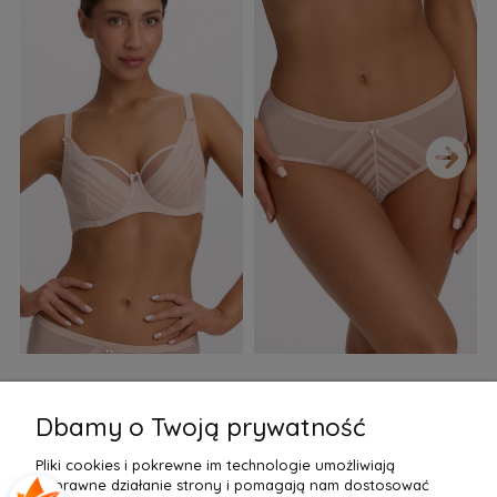
›
Biustonosz semi soft Gaia
Figi Gaia GFB 1397 Alicia
F
BS 1395 Alicia Perłowy
Brazyliany Perłowe S-2XL
Dbamy o Twoją prywatność
155,99 zł
77,99 zł
7
Pliki cookies i pokrewne im technologie umożliwiają
Do Koszyka »
Do Koszyka »
poprawne działanie strony i pomagają nam dostosować