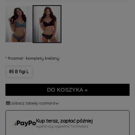
*
Rozmiar- komplety bielizny:
85 B figi L
DO KOSZYKA »
zobacz tabelę rozmiarów
Kup teraz, zapłać później
wystarczy wypełnić formularz