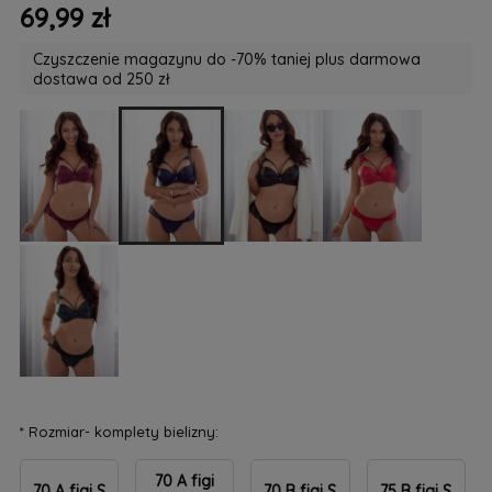
69,99 zł
Czyszczenie magazynu do -70% taniej plus darmowa
dostawa od 250 zł
*
Rozmiar- komplety bielizny:
70 A figi
70 A figi S
70 B figi S
75 B figi S