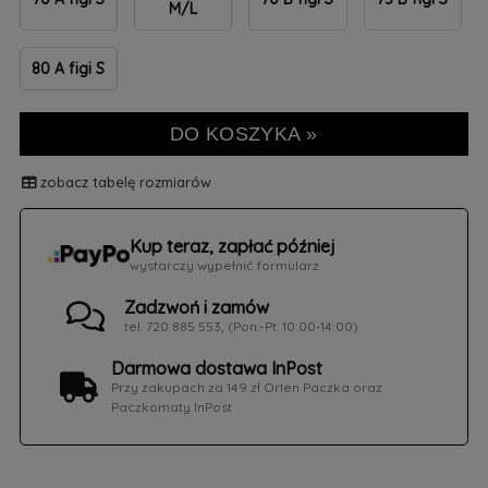
M/L
80 A figi S
DO KOSZYKA »
zobacz tabelę rozmiarów
Kup teraz, zapłać później
wystarczy wypełnić formularz
Zadzwoń i zamów
tel. 720 885 553, (Pon.-Pt. 10:00-14:00)
Darmowa dostawa InPost
Przy zakupach za 149 zł Orlen Paczka oraz
Paczkomaty InPost