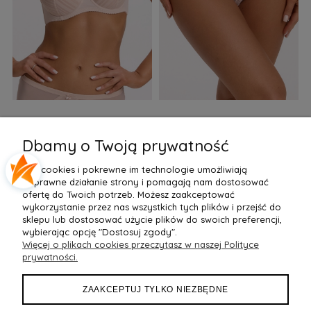
Biustonosz semi soft Gaia
Figi Gaia GFB 1397 Alicia
F
BS 1395 Alicia Perłowy
Brazyliany Perłowe S-2XL
Dbamy o Twoją prywatność
155,99 zł
77,99 zł
7
Pliki cookies i pokrewne im technologie umożliwiają
Do Koszyka »
Do Koszyka »
poprawne działanie strony i pomagają nam dostosować
ofertę do Twoich potrzeb. Możesz zaakceptować
wykorzystanie przez nas wszystkich tych plików i przejść do
sklepu lub dostosować użycie plików do swoich preferencji,
wybierając opcję "Dostosuj zgody".
Więcej o plikach cookies przeczytasz w naszej Polityce
POMOC
prywatności.
MOJE KONTO
ZAAKCEPTUJ TYLKO NIEZBĘDNE