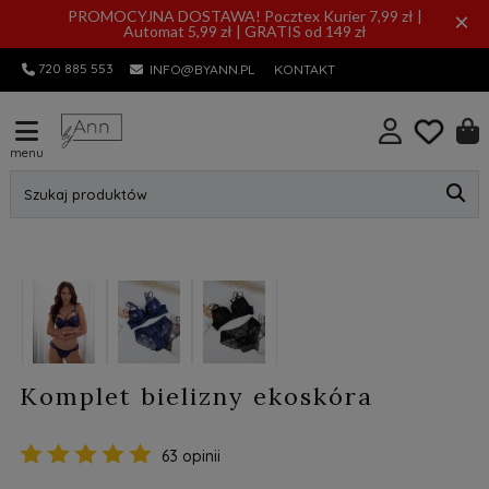
PROMOCYJNA DOSTAWA! Pocztex Kurier 7,99 zł |
×
Automat 5,99 zł | GRATIS od 149 zł
720 885 553
INFO@BYANN.PL
KONTAKT
menu
Szukaj produktów
Komplet bielizny ekoskóra
63 opinii