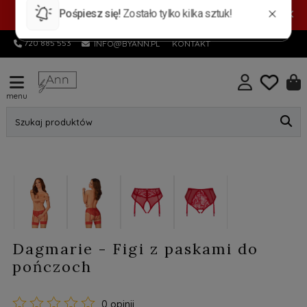
PROMOCYJNA DOSTAWA! Pocztex Kurier 7,99 zł |
×
Automat 5,99 zł | GRATIS od 149 zł
720 885 553
INFO@BYANN.PL
KONTAKT
menu
Szukaj produktów
Dagmarie - Figi z paskami do
pończoch
0 opinii