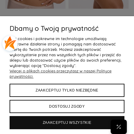
Biustonosz semi soft Gaia
Figi Gaia GFB 1397 Alicia
F
BS 1395 Alicia Perłowy
Brazyliany Perłowe S-2XL
Dbamy o Twoją prywatność
155,99 zł
77,99 zł
7
Pliki cookies i pokrewne im technologie umożliwiają
Do Koszyka »
Do Koszyka »
poprawne działanie strony i pomagają nam dostosować
ofertę do Twoich potrzeb. Możesz zaakceptować
wykorzystanie przez nas wszystkich tych plików i przejść do
sklepu lub dostosować użycie plików do swoich preferencji,
wybierając opcję "Dostosuj zgody".
Więcej o plikach cookies przeczytasz w naszej Polityce
POMOC
prywatności.
MOJE KONTO
ZAAKCEPTUJ TYLKO NIEZBĘDNE
PŁATNOŚCI I DOSTAWA
DOSTOSUJ ZGODY
INFORMACJE
ZAAKCEPTUJ WSZYSTKIE
POPULARNE