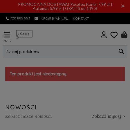
PROMOCYJNA DOSTAWA! Pocztex Kurier 7,99 zł |
×
Automat 5,99 zł | GRATIS od 149 zł
720 885 553
INFO@BYANN.PL
KONTAKT
menu
Szukaj produktów
Ten produkt jest niedostępny.
NOWOŚCI
Zobacz nasze nowości
Zobacz więcej >