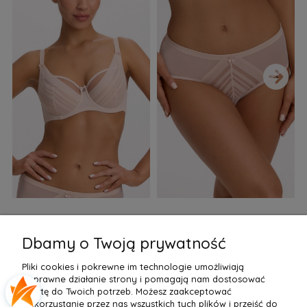
›
Biustonosz semi soft Gaia
Figi Gaia GFB 1397 Alicia
F
BS 1395 Alicia Perłowy
Brazyliany Perłowe S-2XL
Dbamy o Twoją prywatność
155,99 zł
77,99 zł
7
Pliki cookies i pokrewne im technologie umożliwiają
Do Koszyka »
Do Koszyka »
poprawne działanie strony i pomagają nam dostosować
ofertę do Twoich potrzeb. Możesz zaakceptować
wykorzystanie przez nas wszystkich tych plików i przejść do