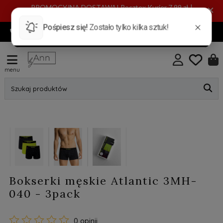
PROMOCYJNA DOSTAWA! Pocztex Kurier 7,99 zł |
×
Automat 5,99 zł | GRATIS od 149 zł
720 885 553
INFO@BYANN.PL
KONTAKT
menu
Szukaj produktów
Bokserki męskie Atlantic 3MH-
040 - 3pack
0 opinii