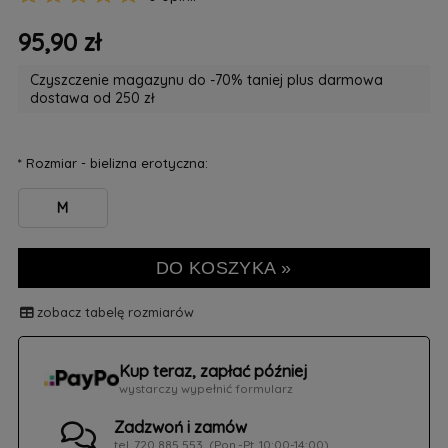
95,90 zł
Czyszczenie magazynu do -70% taniej plus darmowa
dostawa od 250 zł
*
Rozmiar - bielizna erotyczna:
M
DO KOSZYKA »
zobacz tabelę rozmiarów
Kup teraz, zapłać później
wystarczy wypełnić formularz
Zadzwoń i zamów
tel. 720 885 553, (Pon.-Pt. 10:00-14:00)