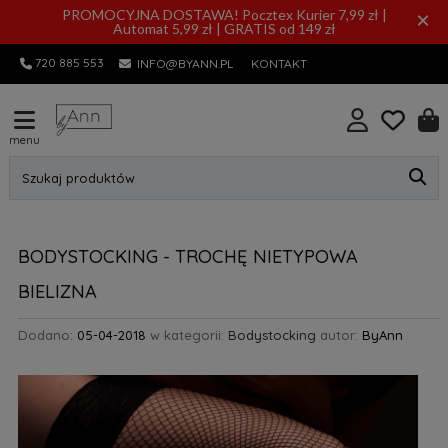
PROMOCYJNA DOSTAWA! Pocztex Kurier 7,99 zł |
×
Automat 5,99 zł | GRATIS od 149 zł
720 885 553
INFO@BYANN.PL
KONTAKT
menu
Szukaj produktów
BODYSTOCKING - TROCHĘ NIETYPOWA
BIELIZNA
Dodano:
05-04-2018
w kategorii:
Bodystocking
autor:
ByAnn