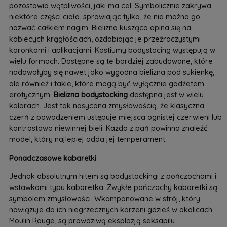
pozostawia wątpliwości, jaki ma cel. Symbolicznie zakrywa
niektóre części ciała, sprawiając tylko, że nie można go
nazwać całkiem nagim. Bielizna kusząco opina się na
kobiecych krągłościach, ozdabiając je przeźroczystymi
koronkami i aplikacjami. Kostiumy bodystocing występują w
wielu formach. Dostępne są te bardziej zabudowane, które
nadawałyby się nawet jako wygodna bielizna pod sukienkę,
ale również i takie, które mogą być wyłącznie gadżetem
erotycznym.
Bielizna bodystocking
dostępna jest w wielu
kolorach. Jest tak nasycona zmysłowością, że klasyczna
czerń z powodzeniem ustępuje miejsca ognistej czerwieni lub
kontrastowo niewinnej bieli. Każda z pań powinna znaleźć
model, który najlepiej odda jej temperament.
Ponadczasowe kabaretki
Jednak absolutnym hitem są bodystockingi z pończochami i
wstawkami typu kabaretka. Zwykłe pończochy kabaretki są
symbolem zmysłowości. Wkomponowane w strój, który
nawiązuje do ich niegrzecznych korzeni gdzieś w okolicach
Moulin Rouge, są prawdziwą eksplozją seksapilu.