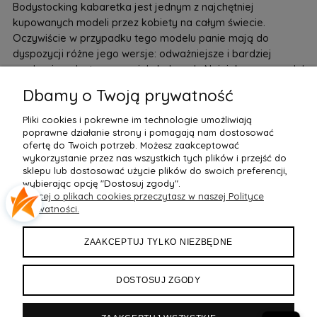
Bodystocking kabaretka jest jednym z najchętniej
kupowanych modeli przez kobiety na całym świecie.
Oczywiście w przypadku tego modelu panie mają do
dyspozycji różne jego wersje: odważniejsze i bardziej
pruderyjne, dostępne w wielu kolorach. Najciekawsze modele
można znaleźć w internecie w sklepach z bielizną erotyczną.
Dbamy o Twoją prywatność
Jeśli chodzi o sypialniany dresscode, bodystocking zawsze
powinien być noszony ze szpilkami. Taki strój jest absolutną
Pliki cookies i pokrewne im technologie umożliwiają
esencją erotyki.
poprawne działanie strony i pomagają nam dostosować
ofertę do Twoich potrzeb. Możesz zaakceptować
wykorzystanie przez nas wszystkich tych plików i przejść do
sklepu lub dostosować użycie plików do swoich preferencji,
wybierając opcję "Dostosuj zgody".
Więcej o plikach cookies przeczytasz w naszej Polityce
POMOC
prywatności.
MOJE KONTO
ZAAKCEPTUJ TYLKO NIEZBĘDNE
PŁATNOŚCI I DOSTAWA
DOSTOSUJ ZGODY
INFORMACJE