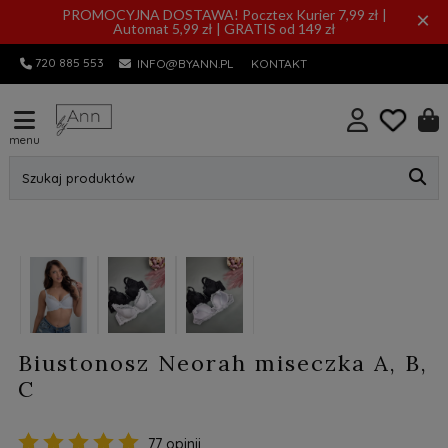
PROMOCYJNA DOSTAWA! Pocztex Kurier 7,99 zł |
×
Automat 5,99 zł | GRATIS od 149 zł
720 885 553
INFO@BYANN.PL
KONTAKT
menu
Szukaj produktów
Biustonosz Neorah miseczka A, B,
C
77 opinii