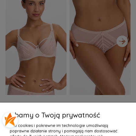
›
Biustonosz semi soft Gaia
Figi Gaia GFB 1397 Alicia
F
BS 1395 Alicia Perłowy
Brazyliany Perłowe S-2XL
Dbamy o Twoją prywatność
155,99 zł
77,99 zł
7
Pliki cookies i pokrewne im technologie umożliwiają
Do Koszyka »
Do Koszyka »
poprawne działanie strony i pomagają nam dostosować