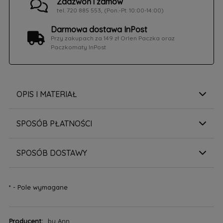
Zadzwoń i zamów
tel. 720 885 553, (Pon.-Pt. 10:00-14:00)
Darmowa dostawa InPost
Przy zakupach za 149 zł Orlen Paczka oraz
Paczkomaty InPost
OPIS I MATERIAŁ
SPOSÓB PŁATNOŚCI
SPOSÓB DOSTAWY
*
- Pole wymagane
Producent:
by Ann