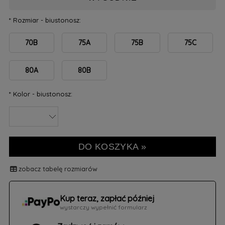
*
Rozmiar - biustonosz:
70B
75A
75B
75C
80A
80B
*
Kolor - biustonosz:
DO KOSZYKA »
zobacz tabelę rozmiarów
Kup teraz, zapłać później
wystarczy wypełnić formularz