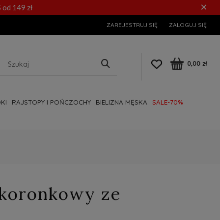
×
 od 149 zł
ZAREJESTRUJ SIĘ
ZALOGUJ SIĘ
0,00 zł
KI
RAJSTOPY I POŃCZOCHY
BIELIZNA MĘSKA
SALE-70%
 koronkowy ze