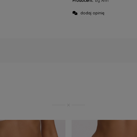
Producent:
by Ann
dodaj opinię