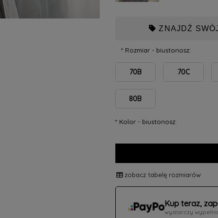
ZNAJDŹ SWÓJ
*
Rozmiar - biustonosz:
70B
70C
80B
*
Kolor - biustonosz:
zobacz tabelę rozmiarów
Kup teraz, zap
wystarczy wypełni