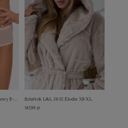
łowy S-
Szlafrok L&L 2632 Elodie XS-XL
Szlafro
147,99 zł
147,99 zł
Do Koszyka »
Do Kos