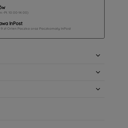
ów
n.-Pt. 10:00-14:00)
wa InPost
49 zł Orlen Paczka oraz Paczkomaty InPost