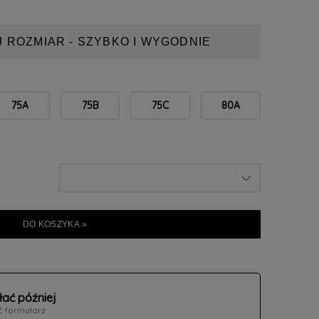
 ROZMIAR - SZYBKO I WYGODNIE
75A
75B
75C
80A
DO KOSZYKA »
łać później
ć formularz