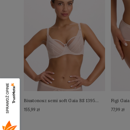
SPRAWDŹ OPINIE
Biustonosz semi soft Gaia BS 1395
Figi Gaia
Alicia Perłowy
Perłowe
155,99 zł
77,99 zł
Do Koszyka »
Do Kos