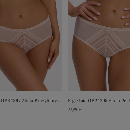
 GFB 1397 Alicia Brazyliany
Figi Gaia GFP 1395 Alicia Per
 S-2XL
4XL
77,99 zł
zyka »
Do Koszyka »