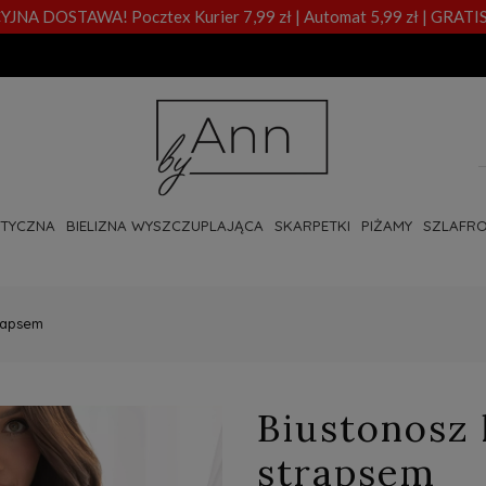
A DOSTAWA! Pocztex Kurier 7,99 zł | Automat 5,99 zł | GRATIS
OTYCZNA
BIELIZNA WYSZCZUPLAJĄCA
SKARPETKI
PIŻAMY
SZLAFRO
rapsem
Biustonosz
strapsem