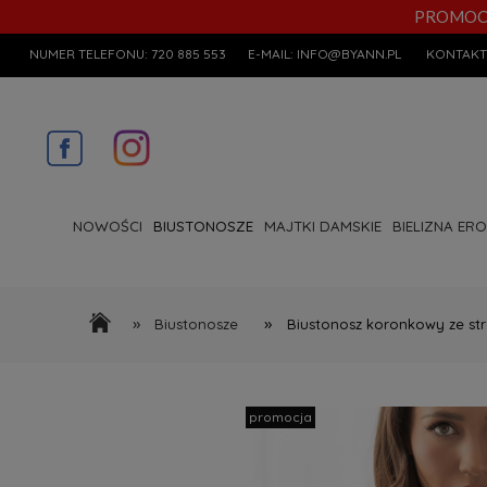
PROMOCYJN
NUMER TELEFONU:
720 885 553
E-MAIL:
INFO@BYANN.PL
KONTAKT
NOWOŚCI
BIUSTONOSZE
MAJTKI DAMSKIE
BIELIZNA ER
»
»
Biustonosze
Biustonosz koronkowy ze st
promocja