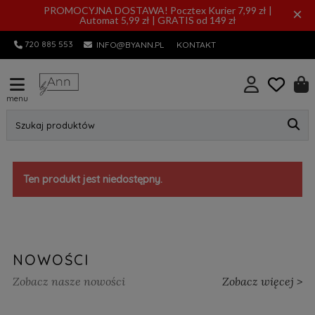
PROMOCYJNA DOSTAWA! Pocztex Kurier 7,99 zł |
×
Automat 5,99 zł | GRATIS od 149 zł
720 885 553
INFO@BYANN.PL
KONTAKT
menu
Szukaj produktów
Ten produkt jest niedostępny.
NOWOŚCI
Zobacz nasze nowości
Zobacz więcej >