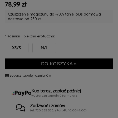
78,99 zł
Czyszczenie magazynu do -70% taniej plus darmowa
dostawa od 250 zł
*
Rozmiar - bielizna erotyczna:
XS/S
M/L
DO KOSZYKA »
zobacz tabelę rozmiarów
Kup teraz, zapłać później
wystarczy wypełnić formularz
Zadzwoń i zamów
tel. 720 885 553, (Pon.-Pt. 10:00-14:00)