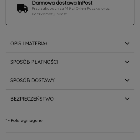
Darmowa dostawa InPost
Przy zakupach za 149 zł Orlen Paczka oraz
Paczkomaty InPost
OPIS I MATERIAŁ
SPOSÓB PŁATNOŚCI
SPOSÓB DOSTAWY
BEZPIECZEŃSTWO
*
- Pole wymagane