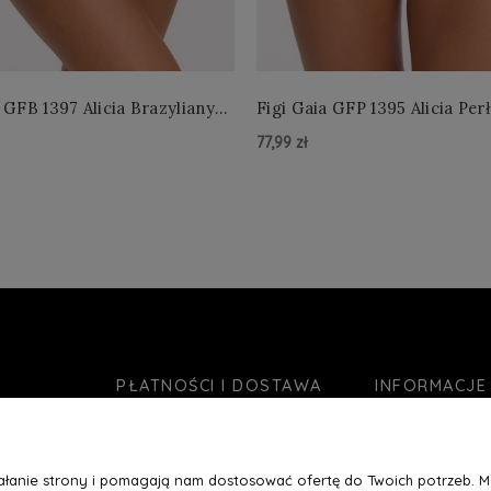
 GFB 1397 Alicia Brazyliany
Figi Gaia GFP 1395 Alicia Per
 S-2XL
4XL
77,99 zł
zyka »
Do Koszyka »
PŁATNOŚCI I DOSTAWA
INFORMACJE
Formy płatności
O nas
Czas realizacji zamówienia
Jak kupować?
ziałanie strony i pomagają nam dostosować ofertę do Twoich potrzeb. 
Koszty wysyłki
Blog