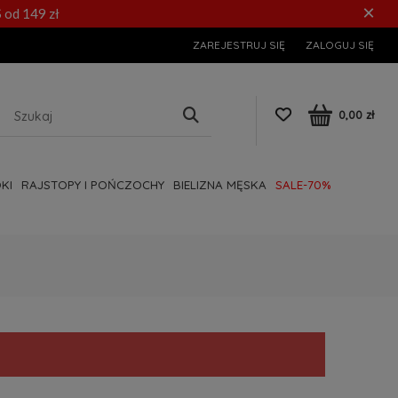
×
 od 149 zł
ZAREJESTRUJ SIĘ
ZALOGUJ SIĘ
0,00 zł
KI
RAJSTOPY I POŃCZOCHY
BIELIZNA MĘSKA
SALE-70%