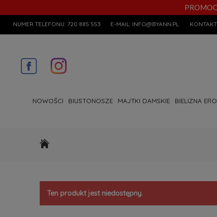
PROMOCYJN
NUMER TELEFONU:
720 885 553
E-MAIL:
INFO@BYANN.PL
KONTAKT
NOWOŚCI
BIUSTONOSZE
MAJTKI DAMSKIE
BIELIZNA ER
Ten produkt jest niedostępny.