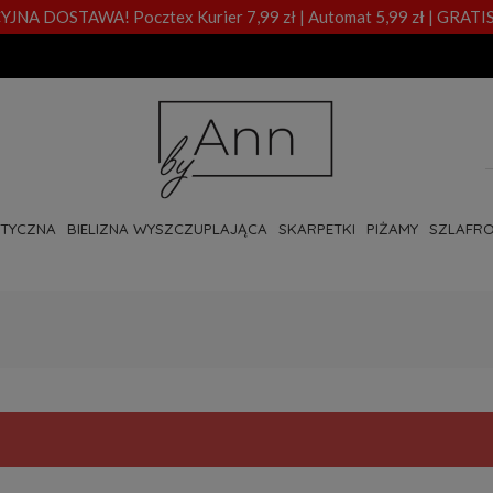
A DOSTAWA! Pocztex Kurier 7,99 zł | Automat 5,99 zł | GRATIS
OTYCZNA
BIELIZNA WYSZCZUPLAJĄCA
SKARPETKI
PIŻAMY
SZLAFRO